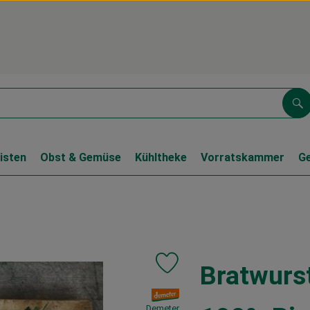
Su
isten
Obst & Gemüse
Kühltheke
Vorratskammer
G
Bratwurs
Produkt zu Favouriten hinzufüge
, Verband:
Demeter