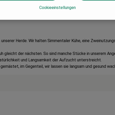
Cookieeinstellungen
 der Initiative
"Schlachtung mit Achtung"
unserer Herde. Wir halten Simmentaler Kühe, eine Zweinutzungsr
Kuh gleicht der nächsten. So sind manche Stücke in unserem Ange
atürlichkeit und Langsamkeit der Aufzucht unterstreicht.
 gemästet, im Gegenteil, wir lassen sie langsam und gesund wach