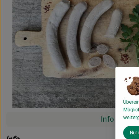
Überei
Möglich
weiter
Info
Nur
Info