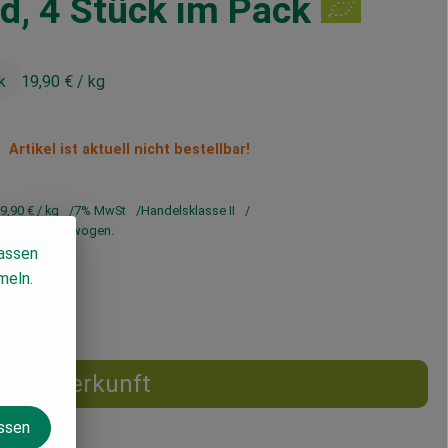
d, 4 Stück im Pack
k
19,90 €
/ kg
Artikel ist aktuell nicht bestellbar!
9,90 €
/ kg
7% MwSt
Handelsklasse II
rd genau eingewogen.
lassen
meln.
Herkunft
assen