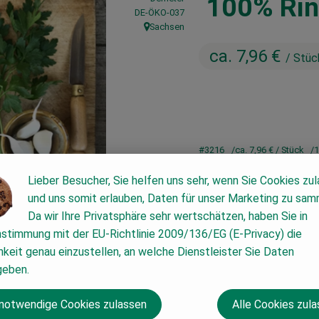
100% Rin
, Kontrollstelle:
DE-ÖKO-037
Sachsen
, Herkunft:
ca. 7,96 €
/ Stüc
#3216
ca. 7,96 €
/ Stück
1
Richtpreis,
Dieser Artikel wi
Lieber Besucher, Sie helfen uns sehr, wenn Sie Cookies zu
und uns somit erlauben, Daten für unser Marketing zu sam
Da wir Ihre Privatsphäre sehr wertschätzen, haben Sie in
nstimmung mit der EU-Richtlinie 2009/136/EG (E-Privacy) die
keit genau einzustellen, an welche Dienstleister Sie Daten
geben.
 notwendige Cookies zulassen
Alle Cookies zul