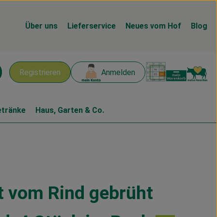
Über uns
Lieferservice
Neues vom Hof
Blog
Warenk
L
Registrieren
Anmelden
chen
etränke
Haus, Garten & Co.
t vom Rind gebrüht
n