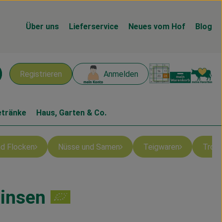
Über uns
Lieferservice
Neues vom Hof
Blog
Warenk
L
Registrieren
Anmelden
chen
etränke
Haus, Garten & Co.
und Flocken
Nüsse und Samen
Teigwaren
Troc
Linsen
gen