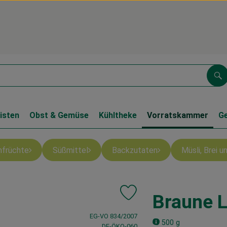
Su
isten
Obst & Gemüse
Kühltheke
Vorratskammer
G
nfrüchte
Süßmittel
Backzutaten
Müsli, Brei 
Braune 
Produkt zu Favouriten hinzufü
, Verband:
EG-VO 834/2007
500 g
, Kontrollstelle:
DE-ÖKO-060