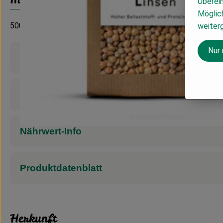
Überei
Möglich
500 g
weiter
Nur
Produktinformationen
Zutaten
Nährwert-Info
Produktdatenblatt
Herkunft