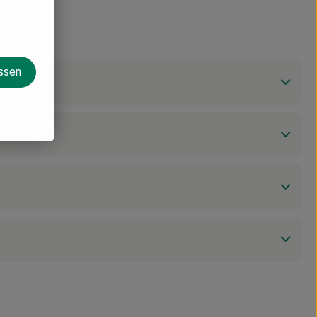
assen