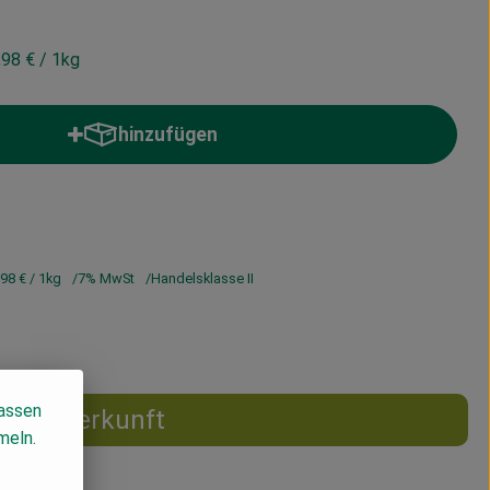
,98 €
/ 1kg
hinzufügen
Produkt zum Warenkorb hinzufügen
,98 €
/ 1kg
7% MwSt
Handelsklasse II
lassen
Herkunft
meln.