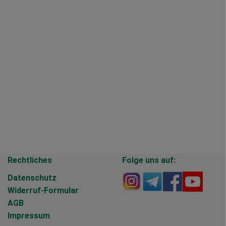
Rechtliches
Folge uns auf:
Externer Link zu https
Externer Link zu 
Externer Li
Extern
Datenschutz
Widerruf-Formular
AGB
Impressum