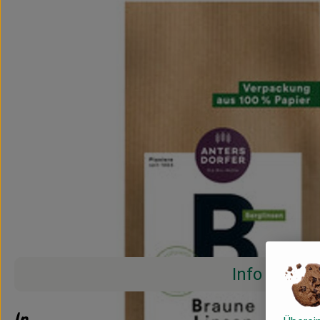
Info
Info