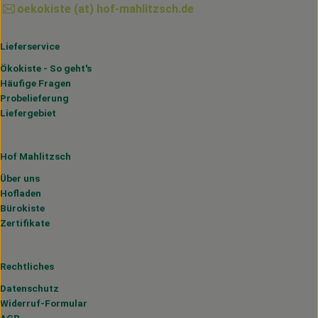
oekokiste (at) hof-mahlitzsch.de
Lieferservice
Ökokiste - So geht's
Häufige Fragen
Probelieferung
Liefergebiet
Hof Mahlitzsch
Über uns
Hofladen
Bürokiste
Zertifikate
Rechtliches
Datenschutz
Widerruf-Formular
AGB