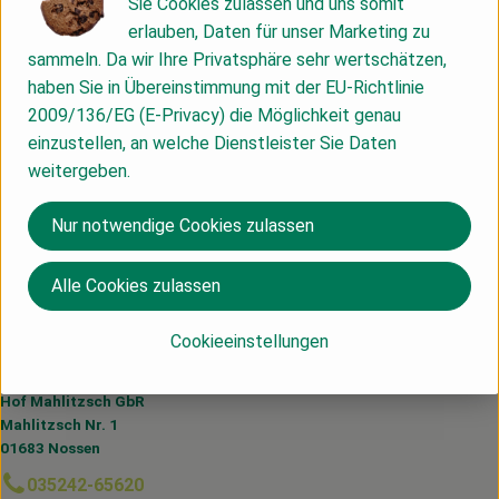
Sie Cookies zulassen und uns somit
Info
erlauben, Daten für unser Marketing zu
sammeln. Da wir Ihre Privatsphäre sehr wertschätzen,
haben Sie in Übereinstimmung mit der EU-Richtlinie
2009/136/EG (E-Privacy) die Möglichkeit genau
Produktinformationen
einzustellen, an welche Dienstleister Sie Daten
weitergeben.
Nur notwendige Cookies zulassen
Herkunft
Alle Cookies zulassen
Sachsen
Cookieeinstellungen
Du hast eine Frage? Wir helfen dir gerne:
Hof Mahlitzsch GbR
Mahlitzsch Nr. 1
01683 Nossen
035242-65620