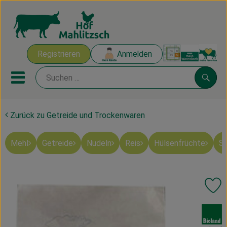
Warenk
Registrieren
Anmelden
Link
Mobiles Menu öffnen oder sch
Suche
Zurück zu Getreide und Trockenwaren
Ökokisten
Mehl
Getreide
Nudeln
Reis
Hülsenfrüchte
Sü
Mahlitzscher Produkte
Angebote & Inspiration
Pr
Ökokisten
, Verband:
Obst & Gemüse