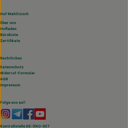
Hof Mahlitzsch
Über uns
Hofladen
Bürokiste
Zertifikate
Rechtliches
Datenschutz
Widerruf-Formular
AGB
Impressum
Folge uns auf:
Externer Link zu https://www.instagram.com/hofmahlitzs
Externer Link zu https://t.me/s/hofmahlitzsch
Externer Link zu https://www.facebook.com/H
Externer Link zu https://www.youtube.
Kontrollstelle DE-ÖKO-037