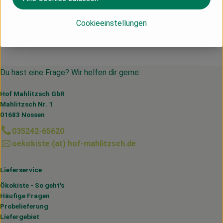
Cookieeinstellungen
Du hast eine Frage? Wir helfen dir gerne:
Hof Mahlitzsch GbR
Mahlitzsch Nr. 1
01683 Nossen
035242-65620
oekokiste (at) hof-mahlitzsch.de
Lieferservice
Ökokiste - So geht's
Häufige Fragen
Probelieferung
Liefergebiet