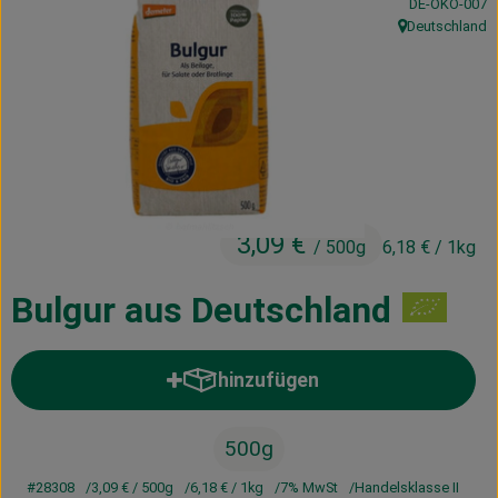
, Kontrollstelle
DE-ÖKO-007
Kühltheke
Deutschland
, Herkunft:
Vorratskammer
Getränke
Haus, Garten & Co.
3,09 €
/ 500g
6,18 €
/ 1kg
Über uns
Lieferservice
Bulgur aus Deutschland
Neues vom Hof
hinzufügen
Produkt zum Warenkorb hinzufü
Blog
500g
#28308
3,09 €
/ 500g
6,18 €
/ 1kg
7% MwSt
Handelsklasse II