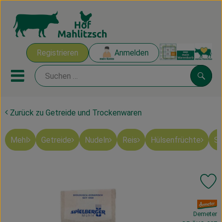
Warenk
Registrieren
Anmelden
Link
Mobiles Menu öffnen oder sch
Suche
Zurück zu Getreide und Trockenwaren
Ökokisten
Mehl
Getreide
Nudeln
Reis
Hülsenfrüchte
Sü
Mahlitzscher Produkte
Angebote & Inspiration
Pr
Ökokisten
, Verband:
Obst & Gemüse
Demeter