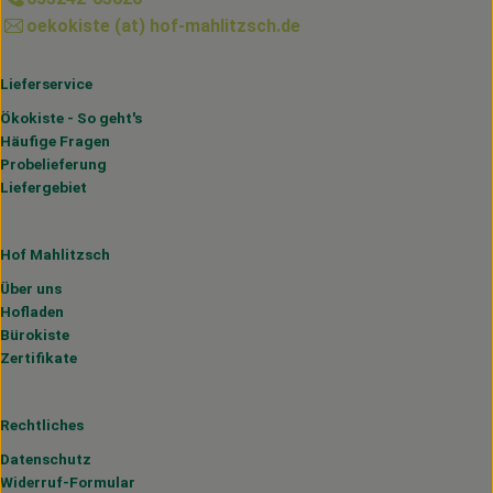
oekokiste (at) hof-mahlitzsch.de
Lieferservice
Ökokiste - So geht's
Häufige Fragen
Probelieferung
Liefergebiet
Hof Mahlitzsch
Über uns
Hofladen
Bürokiste
Zertifikate
Rechtliches
Datenschutz
Widerruf-Formular