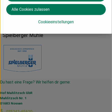
Alle Cookies zulassen
Herkunft
Cookieeinstellungen
Deutschland
Spielberger Mühle
Du hast eine Frage? Wir helfen dir gerne:
Hof Mahlitzsch GbR
Mahlitzsch Nr. 1
01683 Nossen
035242-65620