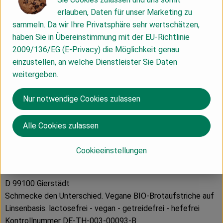
Produktdatenblatt
erlauben, Daten für unser Marketing zu
sammeln. Da wir Ihre Privatsphäre sehr wertschätzen,
haben Sie in Übereinstimmung mit der EU-Richtlinie
2009/136/EG (E-Privacy) die Möglichkeit genau
Herkunft
einzustellen, an welche Dienstleister Sie Daten
weitergeben.
Hersteller: HEDI
Nur notwendige Cookies zulassen
Deutschland
Alle Cookies zulassen
Cookieeinstellungen
NABA Feinkost GmbH
D 99100 Gierstädt
Schmecke den Unterschied. Vegane BIO-Brotaufstriche auf
Linsenbasis. lactosefrei - vegan - getreidefrei - hefefrei
Kontrollnummer DE-TH-003-00093-B