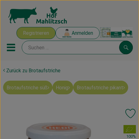
Warenk
Registrieren
Anmelden
Link
Mobiles Menu öffnen oder sch
Suche
Zurück zu Brotaufstriche
Ökokisten
Brotaufstriche süß
Honig
Brotaufstriche pikant
Mahlitzscher Produkte
Angebote & Inspiration
Pr
Ökokisten
, Verband:
Obst & Gemüse
100%