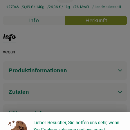
#27046
3,69 €
/ 140g
26,36 €
/ 1kg
7% MwSt
Handelsklasse II
Info
Herkunft
Info
vegan
Produktinformationen
Zutaten
Nährwert-Info
Lieber Besucher, Sie helfen uns sehr, wenn
Sie Cookies zulassen und uns somit