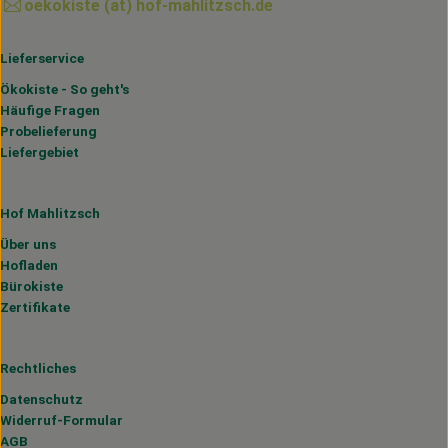
oekokiste (at) hof-mahlitzsch.de
Lieferservice
Ökokiste - So geht's
Häufige Fragen
Probelieferung
Liefergebiet
Hof Mahlitzsch
Über uns
Hofladen
Bürokiste
Zertifikate
Rechtliches
Datenschutz
Widerruf-Formular
AGB