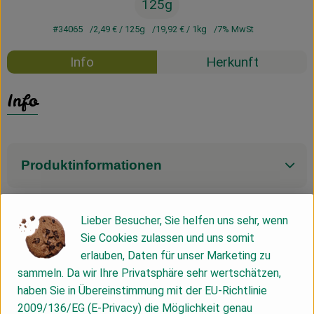
125g
#34065
2,49 €
/ 125g
19,92 €
/ 1kg
7% MwSt
Info
Herkunft
Info
Produktinformationen
Zutaten
Lieber Besucher, Sie helfen uns sehr, wenn
Sie Cookies zulassen und uns somit
erlauben, Daten für unser Marketing zu
Nährwert-Info
sammeln. Da wir Ihre Privatsphäre sehr wertschätzen,
haben Sie in Übereinstimmung mit der EU-Richtlinie
2009/136/EG (E-Privacy) die Möglichkeit genau