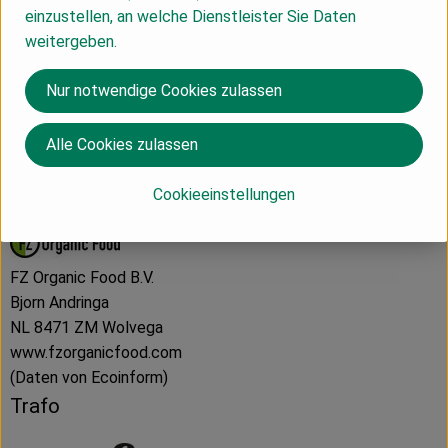
Produktdatenblatt
einzustellen, an welche Dienstleister Sie Daten
weitergeben.
Nur notwendige Cookies zulassen
Herkunft
Alle Cookies zulassen
Hersteller: Trafo
Cookieeinstellungen
Belgien
FZ Organic Food B.V.
Bjorn Andringa
NL 8471 ZM Wolvega
www.fzorganicfood.com
(Daten von Ecoinform)
Trafo