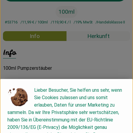
100ml
#53716
11,99 €
/ 100ml
119,90 €
/ l
19% MwSt
Handelsklasse II
Info
Herkunft
Info
100ml Pumpzerstäuber
Produktinformationen
Lieber Besucher, Sie helfen uns sehr, wenn
Sie Cookies zulassen und uns somit
erlauben, Daten für unser Marketing zu
Produktdatenblatt
sammeln. Da wir Ihre Privatsphäre sehr wertschätzen,
haben Sie in Übereinstimmung mit der EU-Richtlinie
2009/136/EG (E-Privacy) die Möglichkeit genau