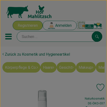
Warenk
Registrieren
Anmelden
Link
Mobiles Menu öffnen oder sch
Suche
Zurück zu Kosmetik und Hygieneartikel
Ökokisten
Körperpflege & Co.
Haare
Gesicht
Makeup
Mart
Mahlitzscher Produkte
Angebote & Inspiration
Pr
Ökokisten
, Verband:
Naturkosmetik
Obst & Gemüse
, Kontrollstelle
DE-ÖKO-037