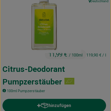
Deutschland
, Herkunft:
Kühltheke
Vorratskammer
Getränke
Haus, Garten & Co.
11,99 €
/ 100ml
119,90 €
/ l
Über uns
Lieferservice
Citrus-Deodorant
Neues vom Hof
Pumpzerstäuber
Blog
100ml Pumpzerstäuber
hinzufügen
Produkt zum Warenkorb hinzufü