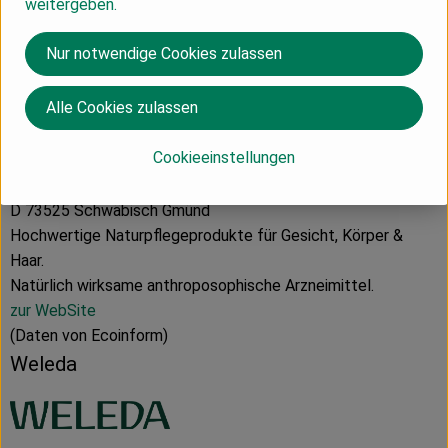
weitergeben.
Hersteller: Weleda
Nur notwendige Cookies zulassen
Deutschland
Alle Cookies zulassen
Cookieeinstellungen
Weleda AG
D 73525 Schwäbisch Gmünd
Hochwertige Naturpflegeprodukte für Gesicht, Körper &
Haar.
Natürlich wirksame anthroposophische Arzneimittel.
zur WebSite
(Daten von Ecoinform)
Weleda