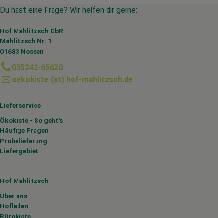
Du hast eine Frage? Wir helfen dir gerne:
Hof Mahlitzsch GbR
Mahlitzsch Nr. 1
01683 Nossen
035242-65620
oekokiste (at) hof-mahlitzsch.de
Lieferservice
Ökokiste - So geht's
Häufige Fragen
Probelieferung
Liefergebiet
Hof Mahlitzsch
Über uns
Hofladen
Bürokiste