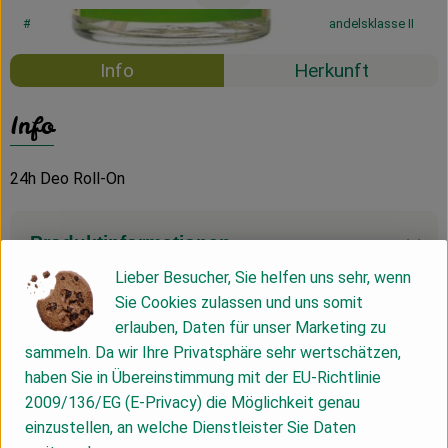
#53721
8,59 €
/ 50ml
171,80 €
/ l
19% MwSt
Handelsklasse II
Info
Herkunft
Info
24h Deo Roll-On
Produktinformationen
Lieber Besucher, Sie helfen uns sehr, wenn
Sie Cookies zulassen und uns somit
Produktdatenblatt
erlauben, Daten für unser Marketing zu
sammeln. Da wir Ihre Privatsphäre sehr wertschätzen,
haben Sie in Übereinstimmung mit der EU-Richtlinie
2009/136/EG (E-Privacy) die Möglichkeit genau
Herkunft
einzustellen, an welche Dienstleister Sie Daten