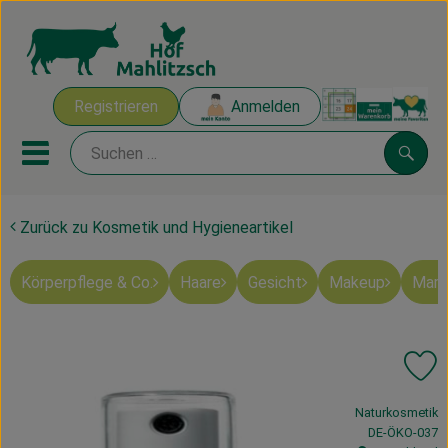
Warenk
Registrieren
Anmelden
Link
Mobiles Menu öffnen oder sch
Suche
Zurück zu Kosmetik und Hygieneartikel
Ökokisten
Körperpflege & Co.
Haare
Gesicht
Makeup
Mart
Mahlitzscher Produkte
Angebote & Inspiration
Pr
Ökokisten
, Verband:
Naturkosmetik
Obst & Gemüse
, Kontrollstelle
DE-ÖKO-037