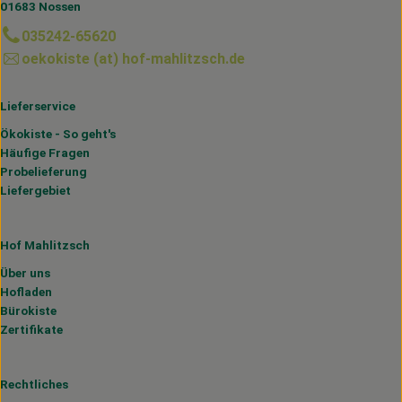
01683 Nossen
035242-65620
oekokiste (at) hof-mahlitzsch.de
Lieferservice
Ökokiste - So geht's
Häufige Fragen
Probelieferung
Liefergebiet
Hof Mahlitzsch
Über uns
Hofladen
Bürokiste
Zertifikate
Rechtliches