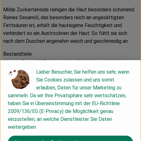
Milde Zuckertenside reinigen die Haut besonders schonend.
Reines Sesamöl, das besonders reich an ungesättigten
Fettsäuren ist, erhält die hauteigene Feuchtigkeit und
verhindert so ein Austrocknen der Haut. So fühlt sie sich
nach dem Duschen angenehm weich und geschmeidig an.
Bestandteile:
Wasser, Sesamöl, Zuckertensid, Alkohol, waschaktive
Aminosäure, Glyzerin, Carrageenan, Zitronenöl, Xanthan,
Lieber Besucher, Sie helfen uns sehr, wenn
Milchsäure, Mischung natürlicher ätherischer Öle.
Sie Cookies zulassen und uns somit
erlauben, Daten für unser Marketing zu
Ingredients (INCI):
sammeln. Da wir Ihre Privatsphäre sehr wertschätzen,
Water (Aqua), Sesamum Indicum (Sesame) Seed Oil, Coco-
haben Sie in Übereinstimmung mit der EU-Richtlinie
Glucoside, Alcohol, Disodium Cocoyl Glutamate, Glycerin,
2009/136/EG (E-Privacy) die Möglichkeit genau
Chondrus Crispus (Carrageenan), Citrus Medica Limonum
einzustellen, an welche Dienstleister Sie Daten
(Lemon) Peel Oil, Xanthan Gum, Lactic Acid, Fragrance
weitergeben.
(Parfum)*, Limonene*, Linalool*, Citral*. *from natural
essential oils