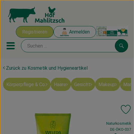
Warenk
Registrieren
Anmelden
Link
Mobiles Menu öffnen oder sch
Suche
Zurück zu Kosmetik und Hygieneartikel
Ökokisten
Körperpflege & Co.
Haare
Gesicht
Makeup
Mart
Mahlitzscher Produkte
Angebote & Inspiration
Pr
Ökokisten
, Verband:
Naturkosmetik
Obst & Gemüse
, Kontrollstelle
DE-ÖKO-037