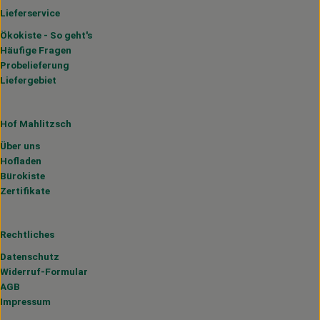
Lieferservice
Ökokiste - So geht's
Häufige Fragen
Probelieferung
Liefergebiet
Hof Mahlitzsch
Über uns
Hofladen
Bürokiste
Zertifikate
Rechtliches
Datenschutz
Widerruf-Formular
AGB
Impressum