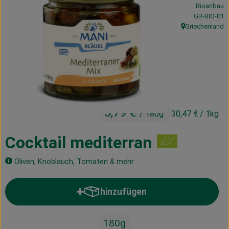
Bioanbau
Kühltheke
, Kontrollstel
GR-BIO-01
Griechenland
Vorratskammer
, Herkunft:
Getränke
Haus, Garten & Co.
5,79 €
/ 180g
30,47 €
/ 1kg
Über uns
Lieferservice
Cocktail mediterran
Neues vom Hof
Oliven, Knoblauch, Tomaten & mehr
Blog
hinzufügen
Produkt zum Warenkorb hinzufü
180g