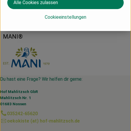
Alle Cookies zulassen
Herkunft
Cookieeinstellungen
Griechenland
MANI®
Du hast eine Frage? Wir helfen dir gerne:
Hof Mahlitzsch GbR
Mahlitzsch Nr. 1
01683 Nossen
035242-65620
oekokiste (at) hof-mahlitzsch.de