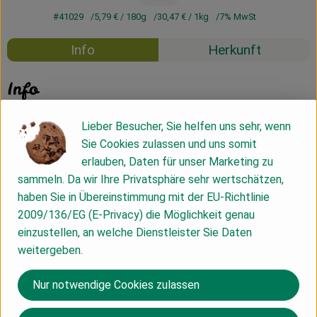
#41029
5,79 €
/ 180g
30,47 €
/ 1kg
7% MwSt
Info
Herkunft
Info
Oliven, Knoblauch, Tomaten & mehr
Lieber Besucher, Sie helfen uns sehr, wenn
Sie Cookies zulassen und uns somit
erlauben, Daten für unser Marketing zu
Produktinformationen
sammeln. Da wir Ihre Privatsphäre sehr wertschätzen,
haben Sie in Übereinstimmung mit der EU-Richtlinie
2009/136/EG (E-Privacy) die Möglichkeit genau
Nährwert-Info
einzustellen, an welche Dienstleister Sie Daten
weitergeben.
Produktdatenblatt
Nur notwendige Cookies zulassen