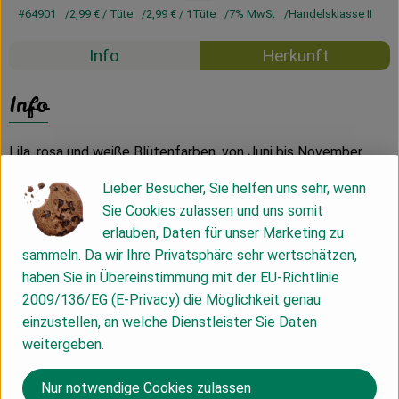
#64901
2,99 €
/ Tüte
2,99 €
/ 1Tüte
7% MwSt
Handelsklasse II
Info
Herkunft
Info
Lila, rosa und weiße Blütenfarben, von Juni bis November,
100-150 cm hoch. Aussaat April bis Mai. Alte
Lieber Besucher, Sie helfen uns sehr, wenn
Bauerngartenpflanze und beliebte Schnittblume.
Sie Cookies zulassen und uns somit
Schnittreife, wenn die erste Endblüte gut geöffnet.
erlauben, Daten für unser Marketing zu
Ausschneiden verblühter Pflanzenteile erhöht die
sammeln. Da wir Ihre Privatsphäre sehr wertschätzen,
Blühwilligkeit beträchtlich. Für feine, duftende Bindereien.
haben Sie in Übereinstimmung mit der EU-Richtlinie
2009/136/EG (E-Privacy) die Möglichkeit genau
Produktinformationen
einzustellen, an welche Dienstleister Sie Daten
weitergeben.
Produktdatenblatt
Nur notwendige Cookies zulassen