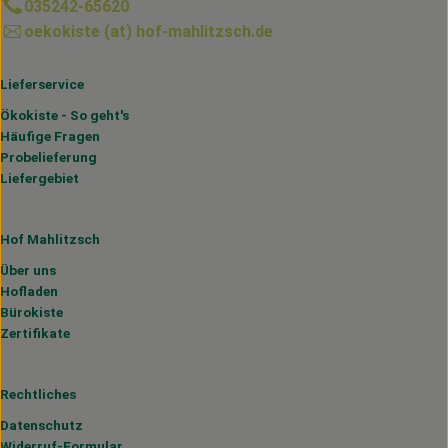
035242-65620
oekokiste (at) hof-mahlitzsch.de
Lieferservice
Ökokiste - So geht's
Häufige Fragen
Probelieferung
Liefergebiet
Hof Mahlitzsch
Über uns
Hofladen
Bürokiste
Zertifikate
Rechtliches
Datenschutz
Widerruf-Formular