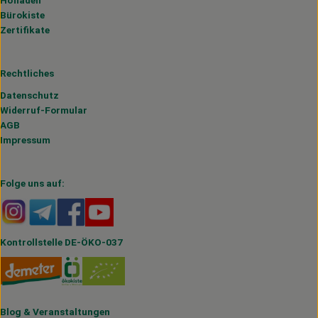
Hofladen
Bürokiste
Zertifikate
Rechtliches
Datenschutz
Widerruf-Formular
AGB
Impressum
Folge uns auf:
Externer Link zu https://www.instagram.com/hofmahlitzs
Externer Link zu https://t.me/s/hofmahlitzsch
Externer Link zu https://www.facebook.com/H
Externer Link zu https://www.youtube.
Kontrollstelle DE-ÖKO-037
Blog
&
Veranstaltungen