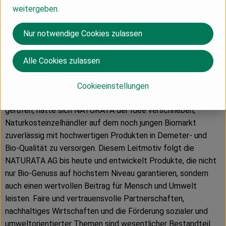
rund 300 Premium-Produkte enthalten daher ausschließlich
weitergeben.
natürliche, biologische Zutaten und werden besonders
schonend weiterverarbeitet. Über 50 Prozent der
Nur notwendige Cookies zulassen
produzierten Produkte haben zudem Demeter-Qualität.
Ebenfalls wichtig sind dem Unternehmen reduzierte
Alle Cookies zulassen
Verpackungsmaterialien sowie besondere, langlebige
Verhältnisse zu Erzeugern und Handelspartnern.
Cookieeinstellungen
1976 zunächst als Großhandelsunternehmen ins Leben
gerufen, hatte sich NATURATA der Idee verschrieben,
Naturkosteinzelhändler auf dem noch jungen Biomarkt
zuverlässig mit hochwertigen Produkten in Demeter- und
Bio-Qualität zu versorgen. Diesem Leitmotiv folgt die
NATURATA AG bis heute und entwickelt Produkte, die nicht
nur Bio-Genuss auf höchstem Niveau garantieren, sondern
auch einen wertvollen Beitrag für Mensch und Umwelt
leisten. Faire und vertrauensvolle Partnerschaften,
nachhaltiges Wirtschaften und die Förderung sozialer und
umweltorientierter Themen sind wesentlicher Bestandteil