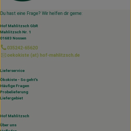
Du hast eine Frage? Wir helfen dir gerne:
Hof Mahlitzsch GbR
Mahlitzsch Nr. 1
01683 Nossen
035242-65620
oekokiste (at) hof-mahlitzsch.de
Lieferservice
Ökokiste - So geht's
Häufige Fragen
Probelieferung
Liefergebiet
Hof Mahlitzsch
Über uns