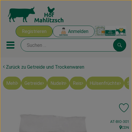
Warenk
Registrieren
Anmelden
Link
Mobiles Menu öffnen oder sch
Suche
Zurück zu Getreide und Trockenwaren
Ökokisten
Mehl
Getreide
Nudeln
Reis
Hülsenfrüchte
Sü
Mahlitzscher Produkte
Angebote & Inspiration
Pr
Ökokisten
, Kontrollstell
AT-BIO-301
Obst & Gemüse
CDN
, Herkun