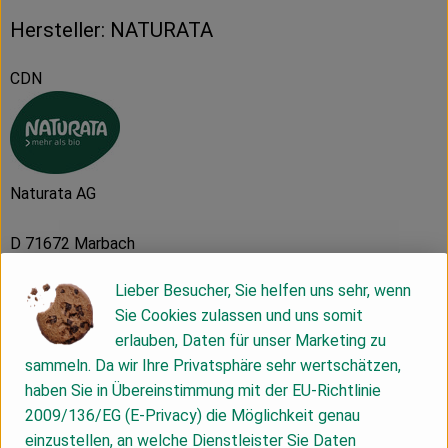
Hersteller: NATURATA
CDN
Naturata AG
D 71672 Marbach
Die NATURATA AG – „Wir leben Bio 4.0“
Lieber Besucher, Sie helfen uns sehr, wenn
Sie Cookies zulassen und uns somit
Als führender Anbieter von biologischen und bio-
erlauben, Daten für unser Marketing zu
dynamischen Lebensmitteln zeichnet sich die NATURATA AG
sammeln. Da wir Ihre Privatsphäre sehr wertschätzen,
durch beste Qualität, Nachhaltigkeit und einzigartigen
haben Sie in Übereinstimmung mit der EU-Richtlinie
Geschmack aus. Die Marke macht dabei den extra Schritt,
2009/136/EG (E-Privacy) die Möglichkeit genau
um Verbrauchern mehr als Standard Bio zu garantieren. Die
einzustellen, an welche Dienstleister Sie Daten