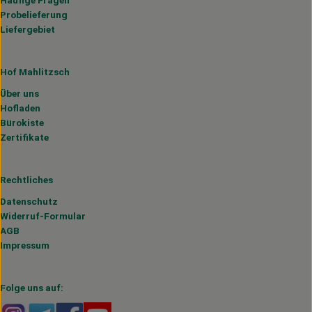
Häufige Fragen
Probelieferung
Liefergebiet
Hof Mahlitzsch
Über uns
Hofladen
Bürokiste
Zertifikate
Rechtliches
Datenschutz
Widerruf-Formular
AGB
Impressum
Folge uns auf:
Externer Link zu https://www.instagram.com/hofmahlitzs
Externer Link zu https://t.me/s/hofmahlitzsch
Externer Link zu https://www.facebook.com/H
Externer Link zu https://www.youtube.