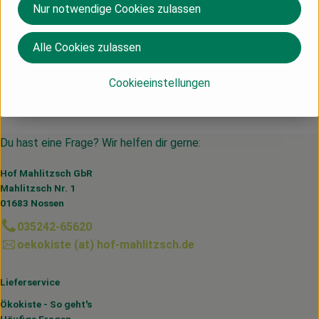
Herkunft
Nur notwendige Cookies zulassen
Deutschland
Alle Cookies zulassen
Voelkel
Cookieeinstellungen
Du hast eine Frage? Wir helfen dir gerne:
Hof Mahlitzsch GbR
Mahlitzsch Nr. 1
01683 Nossen
035242-65620
oekokiste (at) hof-mahlitzsch.de
Lieferservice
Ökokiste - So geht's