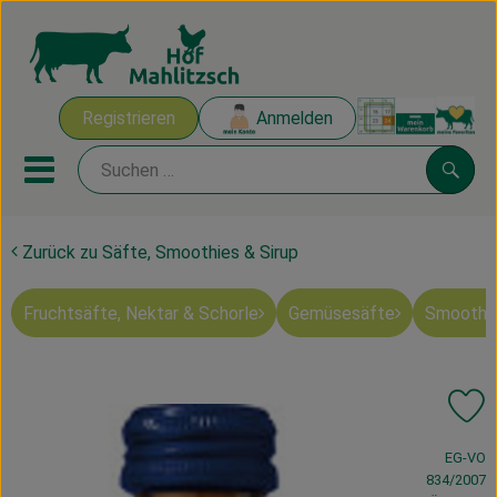
Warenk
Registrieren
Anmelden
Link
Mobiles Menu öffnen oder sch
Suche
Zurück zu Säfte, Smoothies & Sirup
Ökokisten
Fruchtsäfte, Nektar & Schorle
Gemüsesäfte
Smoothie
Mahlitzscher Produkte
Angebote & Inspiration
Pr
Ökokisten
, Verband:
EG-VO
Obst & Gemüse
834/2007