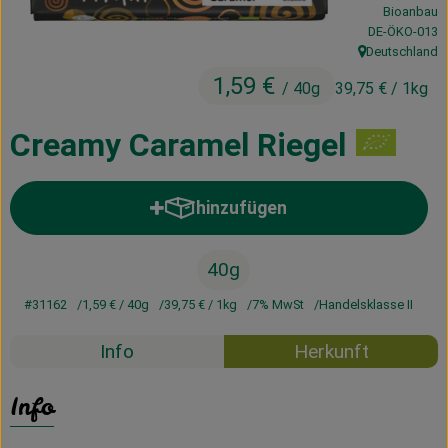
Bioanbau
Kühltheke
, Kontrollstelle
DE-ÖKO-013
Deutschland
Vorratskammer
, Herkunft:
1,59 €
/ 40g
39,75 €
/ 1kg
Getränke
Creamy Caramel Riegel
Haus, Garten & Co.
hinzufügen
Produkt zum Warenkorb hinzufü
Über uns
Lieferservice
40g
#31162
1,59 €
/ 40g
39,75 €
/ 1kg
7% MwSt
Handelsklasse II
Neues vom Hof
Info
Herkunft
Blog
Info