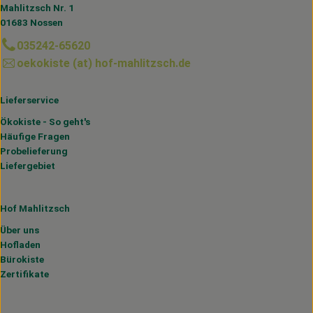
Mahlitzsch Nr. 1
01683 Nossen
035242-65620
oekokiste (at) hof-mahlitzsch.de
Lieferservice
Ökokiste - So geht's
Häufige Fragen
Probelieferung
Liefergebiet
Hof Mahlitzsch
Über uns
Hofladen
Bürokiste
Zertifikate