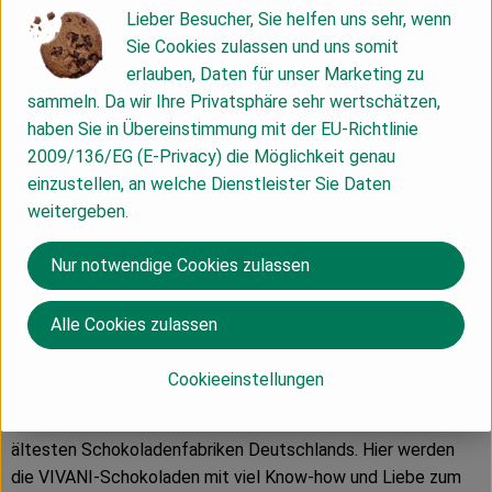
Kakaogetränken und Trüffelpralinen keinerlei schokoladigen
Lieber Besucher, Sie helfen uns sehr, wenn
Wünsche offenlässt. Schokolade als ganzheitliches
Sie Cookies zulassen und uns somit
Kunstwerk ist das zentrale Motto. In diesem Sinne verbindet
erlauben, Daten für unser Marketing zu
VIVANI innovative Rezepturen aus besten Zutaten mit
sammeln. Da wir Ihre Privatsphäre sehr wertschätzen,
künstlerischen Verpackungsdesigns und den Aspekten von
haben Sie in Übereinstimmung mit der EU-Richtlinie
Nachhaltigkeit und sozialer Verantwortung. Das Bochumer
2009/136/EG (E-Privacy) die Möglichkeit genau
Unternehmen um Gründer und Gesellschafter Andreas Meyer
einzustellen, an welche Dienstleister Sie Daten
und Geschäftsführer Gerrit Wiezoreck engagiert sich seit
weitergeben.
Jahren gegen ausbeuterische Kinderarbeit und betreibt
eigene Projekte für besonders fairen und biodynamisch-
Nur notwendige Cookies zulassen
angebauten Bio-Kakao in der Dominikanischen Republik,
Heimat der weltbesten Edelkakaosorten.
Alle Cookies zulassen
Produktionspartner ist die renommierte Schokoladenfabrik
Cookieeinstellungen
Weinrich im ostwestfälischen Herford, ein
Familienunternehmen in vierter Generation und eine der
ältesten Schokoladenfabriken Deutschlands. Hier werden
die VIVANI-Schokoladen mit viel Know-how und Liebe zum