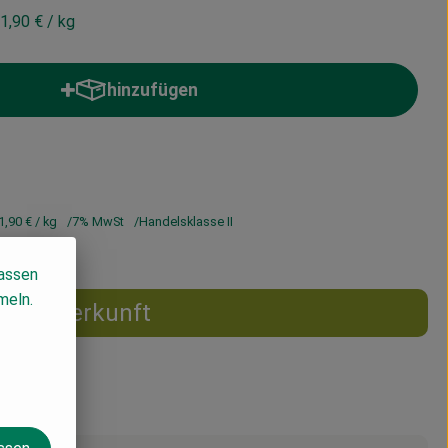
1,90 €
/ kg
hinzufügen
Produkt zum Warenkorb hinzufügen
1,90 €
/ kg
7% MwSt
Handelsklasse II
lassen
meln.
Herkunft