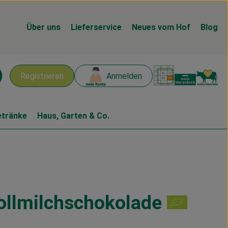
Über uns
Lieferservice
Neues vom Hof
Blog
Warenk
L
Registrieren
Anmelden
chen
etränke
Haus, Garten & Co.
ollmilchschokolade
en