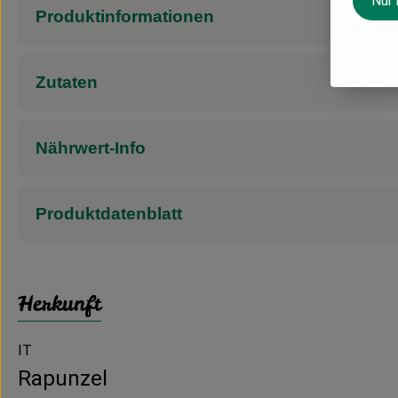
Nur
Produktinformationen
Zutaten
Nährwert-Info
Produktdatenblatt
Herkunft
IT
Rapunzel