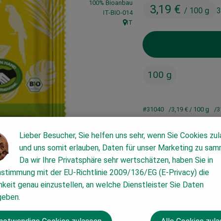
100% Bioanbau
3,19 €
/ 100 g
3
, Kontrollstelle:
IT-BIO-014
IT
, Herkunft:
100 g
#31040
3,19 €
/ 100 g
3
Lieber Besucher, Sie helfen uns sehr, wenn Sie Cookies zu
und uns somit erlauben, Daten für unser Marketing zu sam
Da wir Ihre Privatsphäre sehr wertschätzen, haben Sie in
nstimmung mit der EU-Richtlinie 2009/136/EG (E-Privacy) die
keit genau einzustellen, an welche Dienstleister Sie Daten
geben.