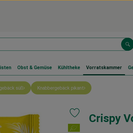
Su
isten
Obst & Gemüse
Kühltheke
Vorratskammer
G
gebäck süß
Knabbergebäck pikant
Crispy V
Produkt zu Favouriten hinzufüg
, Verband: