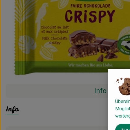
Info
Überei
Info
Möglich
weiter