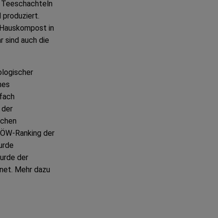
e Teeschachteln
 produziert.
m Hauskompost in
r sind auch die
logischer
hes
fach
 der
schen
IÖW-Ranking der
urde
urde der
net. Mehr dazu