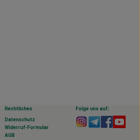
Rechtliches
Folge uns auf:
Externer Link zu https
Externer Link zu 
Externer Li
Extern
Datenschutz
Widerruf-Formular
AGB