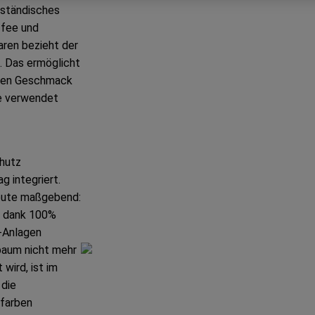
lständisches
ffee und
waren bezieht der
n. Das ermöglicht
uten Geschmack
e verwendet
hutz
 integriert.
eute maßgebend:
, dank 100%
-Anlagen
baum nicht mehr
wird, ist im
 die
kfarben