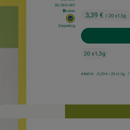
, Kontrollstelle:
DE-ÖKO-001
Indien
3,39 €
, Herkunft:
/ 20 x1,5g
, EU Herkunft:
Darjeeling
20 x1,5g
#46016
3,39 €
/ 20 x1,5g