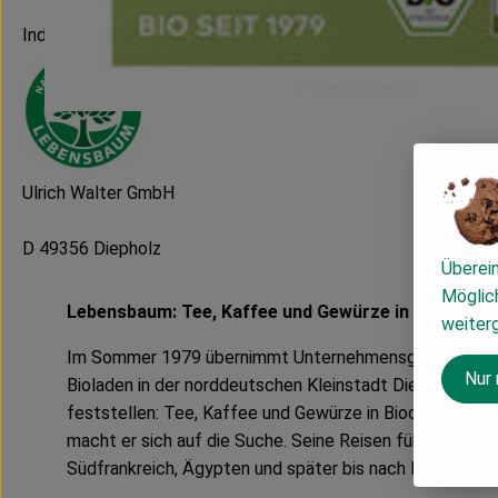
Indien
Ulrich Walter GmbH
D 49356 Diepholz
Überei
Möglich
Lebensbaum: Tee, Kaffee und Gewürze in feinster B
weiter
Im Sommer 1979 übernimmt Unternehmensgründer Ulric
Nur
Bioladen in der norddeutschen Kleinstadt Diepholz. Sch
feststellen: Tee, Kaffee und Gewürze in Bioqualität gibt
macht er sich auf die Suche. Seine Reisen führen ihn na
Südfrankreich, Ägypten und später bis nach Indien.