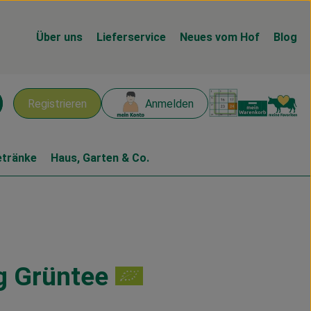
Über uns
Lieferservice
Neues vom Hof
Blog
Warenk
L
Registrieren
Anmelden
chen
etränke
Haus, Garten & Co.
g Grüntee
n