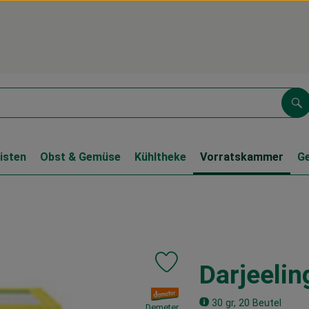
Su
isten
Obst & Gemüse
Kühltheke
Vorratskammer
G
Darjeelin
Produkt zu Favouriten hinzufüge
, Verband:
30 gr, 20 Beutel
Demeter