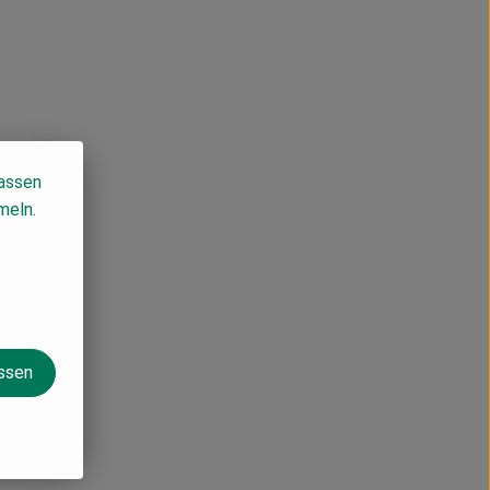
lassen
meln.
assen