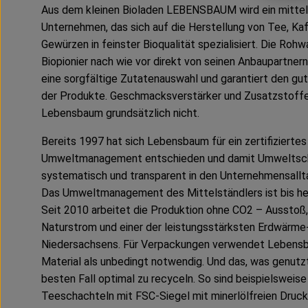
Aus dem kleinen Bioladen LEBENSBAUM wird ein mitte
Unternehmen, das sich auf die Herstellung von Tee, Ka
Gewürzen in feinster Bioqualität spezialisiert. Die Roh
Biopionier nach wie vor direkt von seinen Anbaupartner
eine sorgfältige Zutatenauswahl und garantiert den g
der Produkte. Geschmacksverstärker und Zusatzstoff
Lebensbaum grundsätzlich nicht.
Bereits 1997 hat sich Lebensbaum für ein zertifiziertes
Umweltmanagement entschieden und damit Umweltsc
systematisch und transparent in den Unternehmensalltag
Das Umweltmanagement des Mittelständlers ist bis h
Seit 2010 arbeitet die Produktion ohne CO2 – Ausstoß
Naturstrom und einer der leistungsstärksten Erdwärme
Niedersachsens. Für Verpackungen verwendet Lebens
Material als unbedingt notwendig. Und das, was genutzt 
besten Fall optimal zu recyceln. So sind beispielsweise
Teeschachteln mit FSC-Siegel mit minerlölfreien Druc