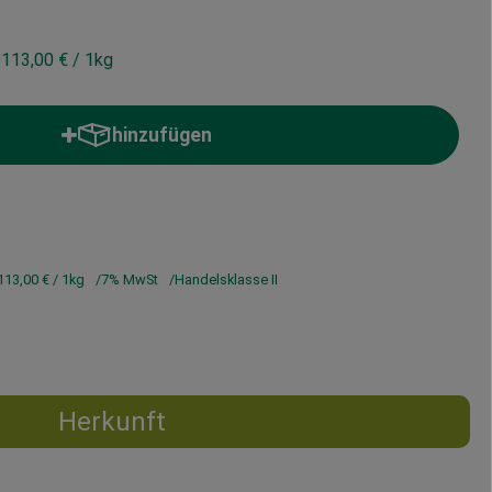
113,00 €
/ 1kg
hinzufügen
Produkt zum Warenkorb hinzufügen
113,00 €
/ 1kg
7% MwSt
Handelsklasse II
Herkunft