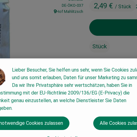
2,49 €
, Kontrollstelle:
DE-ÖKO-037
/ Stück
Hof Mahlitzsch
, Herkunft:
Stück
#2805
2,49 €
/ Stück
2,
Lieber Besucher, Sie helfen uns sehr, wenn Sie Cookies zu
und uns somit erlauben, Daten für unser Marketing zu sam
Da wir Ihre Privatsphäre sehr wertschätzen, haben Sie in
nstimmung mit der EU-Richtlinie 2009/136/EG (E-Privacy) die
keit genau einzustellen, an welche Dienstleister Sie Daten
geben.
 notwendige Cookies zulassen
Alle Cookies zul