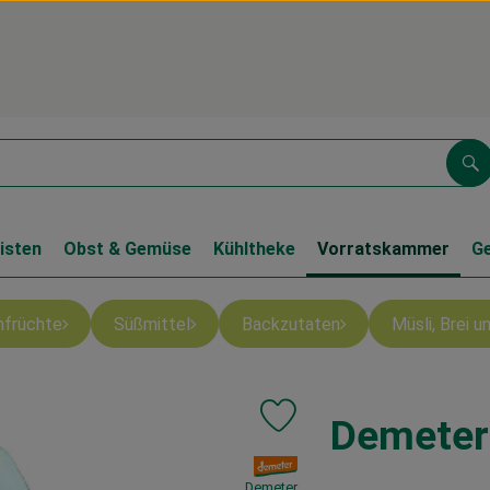
Su
isten
Obst & Gemüse
Kühltheke
Vorratskammer
G
nfrüchte
Süßmittel
Backzutaten
Müsli, Brei 
Demeter
Produkt zu Favouriten hinzufü
, Verband:
Demeter