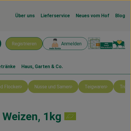
Über uns
Lieferservice
Neues vom Hof
Blog
Warenk
L
Registrieren
Anmelden
chen
etränke
Haus, Garten & Co.
und Flocken
Nüsse und Samen
Teigwaren
Troc
 Weizen, 1kg
gen