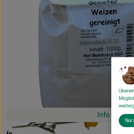
Überei
Möglich
weiter
Info
Nur
Info