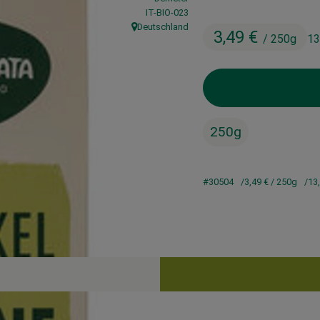
, Kontrollstelle:
IT-BIO-023
Deutschland
3,49 €
, Herkunft:
/ 250g
13
250g
#30504
3,49 €
/ 250g
13