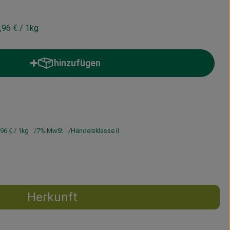
,96 €
/ 1kg
hinzufügen
Produkt zum Warenkorb hinzufügen
,96 €
/ 1kg
7% MwSt
Handelsklasse II
Herkunft