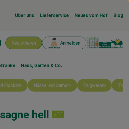
Über uns
Lieferservice
Neues vom Hof
Blog
Warenk
L
Registrieren
Anmelden
chen
etränke
Haus, Garten & Co.
und Flocken
Nüsse und Samen
Teigwaren
Troc
sagne hell
n