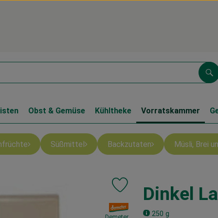
Su
isten
Obst & Gemüse
Kühltheke
Vorratskammer
G
nfrüchte
Süßmittel
Backzutaten
Müsli, Brei 
Dinkel La
Produkt zu Favouriten hinzufüge
, Verband:
250 g
Demeter