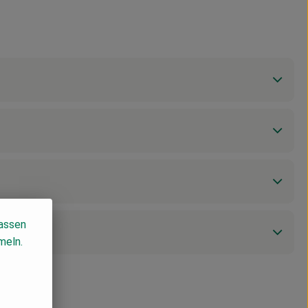
lassen
meln.