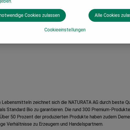
geben.
 notwendige Cookies zulassen
Alle Cookies zul
Cookieeinstellungen
n Lebensmitteln zeichnet sich die NATURATA AG durch beste Qual
ls Standard Bio zu garantieren. Die rund 300 Premium-Produkte e
Über 50 Prozent der produzierten Produkte haben zudem Demet
ige Verhältnisse zu Erzeugern und Handelspartnern.