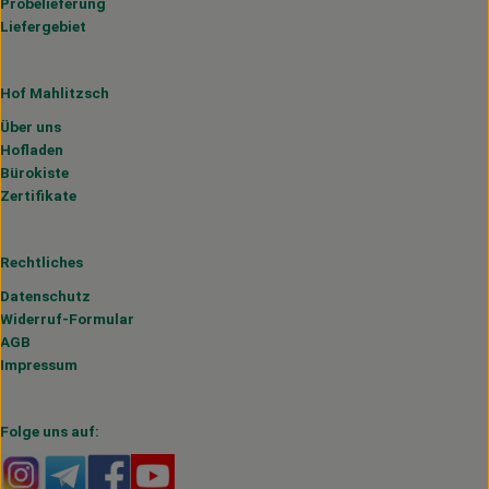
Probelieferung
Liefergebiet
Hof Mahlitzsch
Über uns
Hofladen
Bürokiste
Zertifikate
Rechtliches
Datenschutz
Widerruf-Formular
AGB
Impressum
Folge uns auf:
Externer Link zu https://www.instagram.com/hofmahlitzs
Externer Link zu https://t.me/s/hofmahlitzsch
Externer Link zu https://www.facebook.com/H
Externer Link zu https://www.youtube.