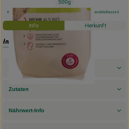
500g
#30541
3,89 €
/ 500g
7,78 €
/ 1kg
7% MwSt
Handelsklasse II
Info
Herkunft
Info
Produktinformationen
Zutaten
Nährwert-Info