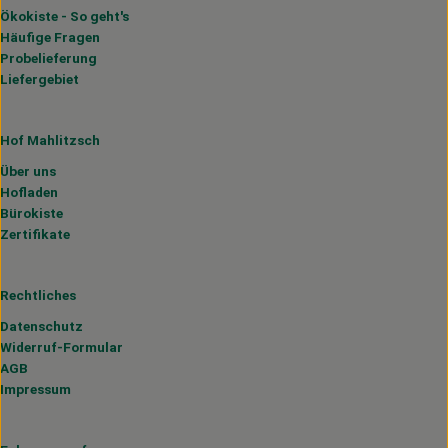
Ökokiste - So geht's
Häufige Fragen
Probelieferung
Liefergebiet
Hof Mahlitzsch
Über uns
Hofladen
Bürokiste
Zertifikate
Rechtliches
Datenschutz
Widerruf-Formular
AGB
Impressum