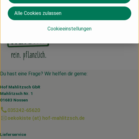
Deutschland
Alle Cookies zulassen
Natumi
Cookieeinstellungen
Du hast eine Frage? Wir helfen dir gerne:
Hof Mahlitzsch GbR
Mahlitzsch Nr. 1
01683 Nossen
035242-65620
oekokiste (at) hof-mahlitzsch.de
Lieferservice