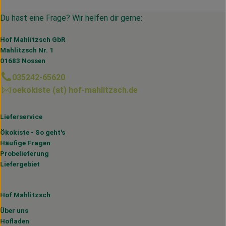
Du hast eine Frage? Wir helfen dir gerne:
Hof Mahlitzsch GbR
Mahlitzsch Nr. 1
01683 Nossen
035242-65620
oekokiste (at) hof-mahlitzsch.de
Lieferservice
Ökokiste - So geht's
Häufige Fragen
Probelieferung
Liefergebiet
Hof Mahlitzsch
Über uns
Hofladen