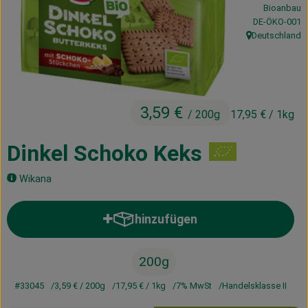
Bioanbau
Kühltheke
, Kontrollstelle
DE-ÖKO-001
Deutschland
Vorratskammer
, Herkunft:
Getränke
Haus, Garten & Co.
3,59 €
/ 200g
17,95 €
/ 1kg
Dinkel Schoko Keks
Über uns
Wikana
Lieferservice
Neues vom Hof
hinzufügen
Produkt zum Warenkorb hinzufü
Blog
200g
#33045
3,59 €
/ 200g
17,95 €
/ 1kg
7% MwSt
Handelsklasse II