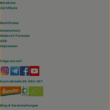
Bürokiste
Zertifikate
Rechtliches
Datenschutz
Widerruf-Formular
AGB
Impressum
Folge uns auf:
Externer Link zu https://www.instagram.com/hofmahlitzs
Externer Link zu https://t.me/s/hofmahlitzsch
Externer Link zu https://www.facebook.com/H
Externer Link zu https://www.youtube.
Kontrollstelle DE-ÖKO-037
Blog
&
Veranstaltungen