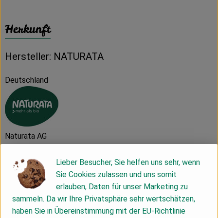
Herkunft
Hersteller: NATURATA
Deutschland
Naturata AG
D 71672 Marbach
Lieber Besucher, Sie helfen uns sehr, wenn
Sie Cookies zulassen und uns somit
Die NATURATA AG – „Wir leben Bio 4.0“
erlauben, Daten für unser Marketing zu
sammeln. Da wir Ihre Privatsphäre sehr wertschätzen,
Als führender Anbieter von biologischen und bio-
haben Sie in Übereinstimmung mit der EU-Richtlinie
dynamischen Lebensmitteln zeichnet sich die NATURATA AG