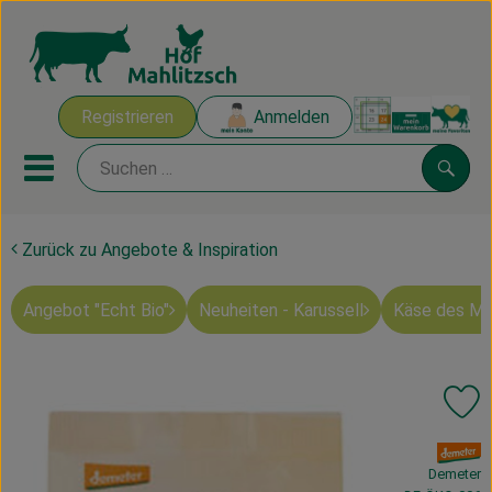
Warenk
Registrieren
Anmelden
Link
Mobiles Menu öffnen oder sch
Suche
Zurück zu Angebote & Inspiration
Ökokisten
Angebot "Echt Bio"
Neuheiten - Karussell
Käse des M
Mahlitzscher Produkte
Angebote & Inspiration
Pr
Ökokisten
, Verband:
Obst & Gemüse
Demeter