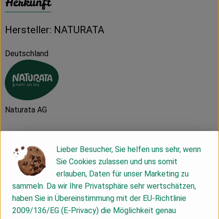
Herkunft
Hersteller: NATURATA
Deutschland
Naturata AG
D 71672 Marbach
Lieber Besucher, Sie helfen uns sehr, wenn
Die NATURATA AG – „Wir leben Bio 4.0“
Sie Cookies zulassen und uns somit
erlauben, Daten für unser Marketing zu
Als führender Anbieter von biologischen und bio-
sammeln. Da wir Ihre Privatsphäre sehr wertschätzen,
dynamischen Lebensmitteln zeichnet sich die NATURATA AG
haben Sie in Übereinstimmung mit der EU-Richtlinie
durch beste Qualität, Nachhaltigkeit und einzigartigen
2009/136/EG (E-Privacy) die Möglichkeit genau
Geschmack aus. Die Marke macht dabei den extra Schritt,