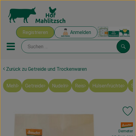
Warenk
Registrieren
Anmelden
Link
Mobiles Menu öffnen oder sch
Suche
Zurück zu Getreide und Trockenwaren
Ökokisten
Mehl
Getreide
Nudeln
Reis
Hülsenfrüchte
Sü
Mahlitzscher Produkte
Angebote & Inspiration
Pr
Ökokisten
, Verband:
Obst & Gemüse
Demeter