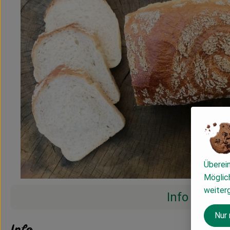
Überei
Möglich
weiter
Info
Nur
Info