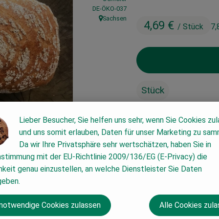
, Kontrollstelle:
DE-ÖKO-037
Sachsen
4,69 €
, Herkunft:
/ Stück
7,
Stück
Lieber Besucher, Sie helfen uns sehr, wenn Sie Cookies zu
#2609
4,69 €
/ Stück
7,82
und uns somit erlauben, Daten für unser Marketing zu sam
Da wir Ihre Privatsphäre sehr wertschätzen, haben Sie in
nstimmung mit der EU-Richtlinie 2009/136/EG (E-Privacy) die
keit genau einzustellen, an welche Dienstleister Sie Daten
geben.
 notwendige Cookies zulassen
Alle Cookies zul