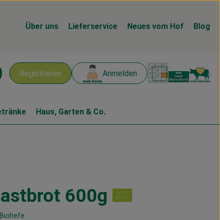
Über uns
Lieferservice
Neues vom Hof
Blog
Warenk
L
Registrieren
Anmelden
chen
etränke
Haus, Garten & Co.
oastbrot 600g
n
 Biohefe