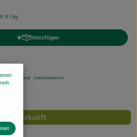
82 €
/ kg
hinzufügen
Produkt zum Warenkorb hinzufügen
lassen
 €
/ kg
7% MwSt
Handelsklasse II
meln.
Herkunft
assen