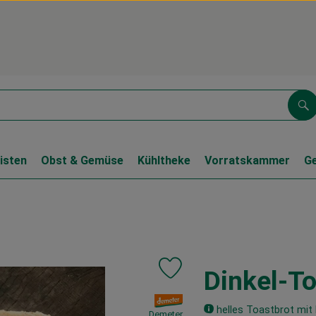
Su
isten
Obst & Gemüse
Kühltheke
Vorratskammer
G
Dinkel-T
Produkt zu Favouriten hinzufüge
, Verband:
helles Toastbrot mit
Demeter