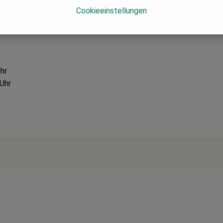
Cookieeinstellungen
 Olivenöl * 2%, Steinsalz 1%, Hefe * 1%, Gerstenmalz * 1%, Ace
hr
 Uhr