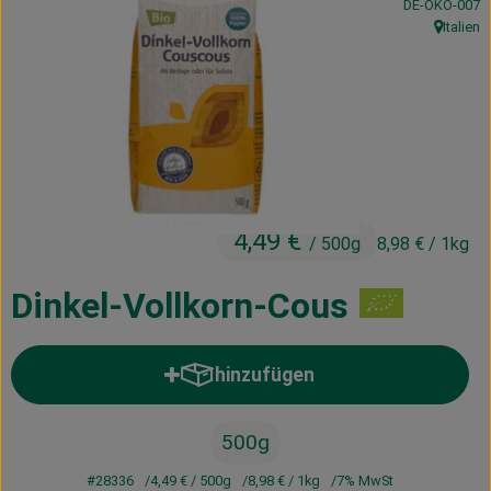
, Kontrollstelle
DE-ÖKO-007
Kühltheke
Italien
, Herkunft
Vorratskammer
Getränke
Haus, Garten & Co.
4,49 €
/ 500g
8,98 €
/ 1kg
Über uns
Lieferservice
Dinkel-Vollkorn-Cous
Neues vom Hof
hinzufügen
Produkt zum Warenkorb hinzufü
Blog
500g
#28336
4,49 €
/ 500g
8,98 €
/ 1kg
7% MwSt