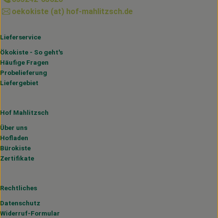
oekokiste (at) hof-mahlitzsch.de
Lieferservice
Ökokiste - So geht's
Häufige Fragen
Probelieferung
Liefergebiet
Hof Mahlitzsch
Über uns
Hofladen
Bürokiste
Zertifikate
Rechtliches
Datenschutz
Widerruf-Formular