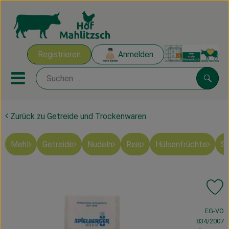
Warenk
Registrieren
Anmelden
Link
Mobiles Menu öffnen oder sch
Suche
Zurück zu Getreide und Trockenwaren
Ökokisten
Mehl
Getreide
Nudeln
Reis
Hülsenfrüchte
Sü
Mahlitzscher Produkte
Angebote & Inspiration
Pr
Ökokisten
, Verband:
EG-VO
Obst & Gemüse
834/2007