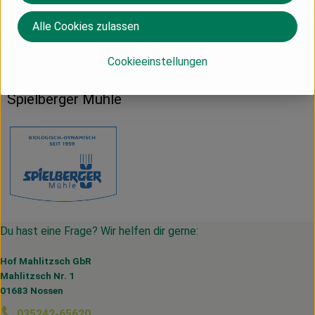
Alle Cookies zulassen
Herkunft
Cookieeinstellungen
Italien
Spielberger Mühle
Du hast eine Frage? Wir helfen dir gerne:
Hof Mahlitzsch GbR
Mahlitzsch Nr. 1
01683 Nossen
035242-65620