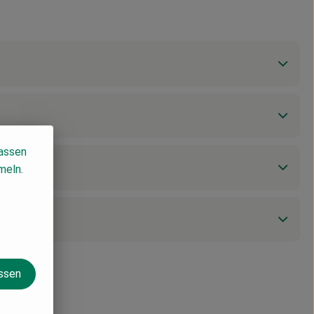
lassen
meln.
assen