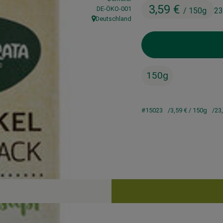
3,59 €
, Kontrollstelle:
DE-ÖKO-001
/ 150g
23
Deutschland
, Herkunft:
150g
#15023
3,59 €
/ 150g
23