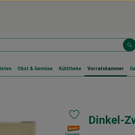
Su
isten
Obst & Gemüse
Kühltheke
Vorratskammer
G
Dinkel-Z
Produkt zu Favouriten hinzufüge
, Verband:
Demeter