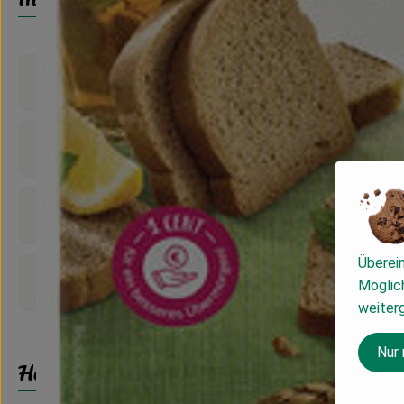
Produktinformationen
Zutaten
Nährwert-Info
Überei
Produktdatenblatt
Möglich
weiter
Nur
Herkunft