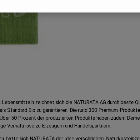
n Lebensmitteln zeichnet sich die NATURATA AG durch beste Qual
ls Standard Bio zu garantieren. Die rund 300 Premium-Produkte e
Über 50 Prozent der produzierten Produkte haben zudem Demet
ige Verhältnisse zu Erzeugern und Handelspartnern.
n, hatte sich NATURATA der Idee verschrieben, Naturkosteinzel