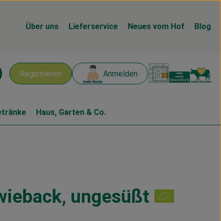
Über uns
Lieferservice
Neues vom Hof
Blog
Warenk
L
Registrieren
Anmelden
chen
etränke
Haus, Garten & Co.
wieback, ungesüßt
n