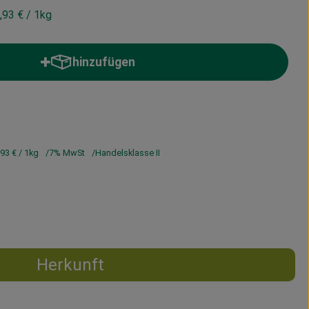
,93 €
/ 1kg
hinzufügen
Produkt zum Warenkorb hinzufügen
,93 €
/ 1kg
7% MwSt
Handelsklasse II
Herkunft