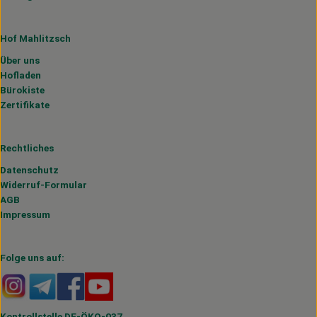
Hof Mahlitzsch
Über uns
Hofladen
Bürokiste
Zertifikate
Rechtliches
Datenschutz
Widerruf-Formular
AGB
Impressum
Folge uns auf:
Externer Link zu https://www.instagram.com/hofmahlitzs
Externer Link zu https://t.me/s/hofmahlitzsch
Externer Link zu https://www.facebook.com/H
Externer Link zu https://www.youtube.
Kontrollstelle DE-ÖKO-037