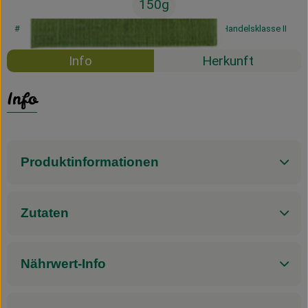
150g
#15023
3,59 €
/ 150g
23,93 €
/ 1kg
7% MwSt
Handelsklasse II
Info
Herkunft
Info
Produktinformationen
Zutaten
Nährwert-Info