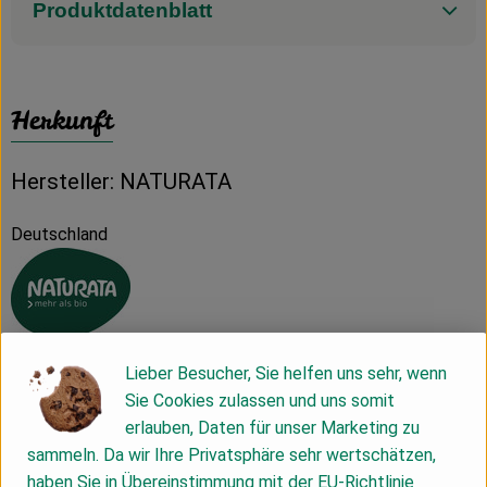
Produktdatenblatt
Herkunft
Hersteller: NATURATA
Deutschland
Naturata AG
Lieber Besucher, Sie helfen uns sehr, wenn
Sie Cookies zulassen und uns somit
D 71672 Marbach
erlauben, Daten für unser Marketing zu
sammeln. Da wir Ihre Privatsphäre sehr wertschätzen,
Die NATURATA AG – „Wir leben Bio 4.0“
haben Sie in Übereinstimmung mit der EU-Richtlinie