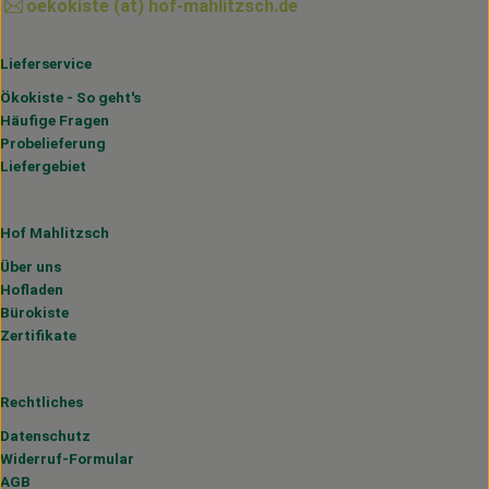
oekokiste (at) hof-mahlitzsch.de
Lieferservice
Ökokiste - So geht's
Häufige Fragen
Probelieferung
Liefergebiet
Hof Mahlitzsch
Über uns
Hofladen
Bürokiste
Zertifikate
Rechtliches
Datenschutz
Widerruf-Formular
AGB