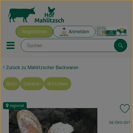
Warenk
Registrieren
Anmelden
Link
Mobiles Menu öffnen oder sch
Suche
Zurück zu Mahlitzscher Backwaren
Ökokisten
Brot
Gebäck
Brötchen
Mahlitzscher Produkte
Angebote & Inspiration
regional
Pr
Ökokisten
, Kontrollstelle
DE-ÖKO-037
Obst & Gemüse