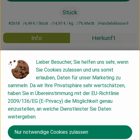
Stück
#2618
4,49 €
/ Stück
14,97 €
/ kg
7% MwSt
Handelsklasse II
Info
Herkunft
Info
Lieber Besucher, Sie helfen uns sehr, wenn
Sie Cookies zulassen und uns somit
Dinkelmehl 630 * 61%, Wasser 36%, Olivenöl * 2%,
erlauben, Daten für unser Marketing zu
Gerstenmalzmehl * 1%, Salz 1%, Hefe * 1%,
sammeln. Da wir Ihre Privatsphäre sehr wertschätzen,
Acerolakirschpulver * 0,001%
haben Sie in Übereinstimmung mit der EU-Richtlinie
*Zutaten aus ökologischem Anbau
2009/136/EG (E-Privacy) die Möglichkeit genau
einzustellen, an welche Dienstleister Sie Daten
Liefertag Montag - Bestellschluss Vorwoche Freitag 09:00
weitergeben.
Uhr
Liefertag Dienstag - Bestellschluss Vorwoche Freitag 09:00
Nur notwendige Cookies zulassen
Uhr