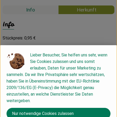
Info
Herkunft
Info
Stückpreis: 0,95 €
Lieber Besucher, Sie helfen uns sehr, wenn
Zutaten: Dinkelmehl 630 (eine Weizenart) 61%, Wasser 36%,
Sie Cookies zulassen und uns somit
Olivenöl 2%, Gerstenmalz 1%, Steinsalz 1%, Hefe 1%,
erlauben, Daten für unser Marketing zu
Acerolakirschpulver 1,001%
sammeln. Da wir Ihre Privatsphäre sehr wertschätzen,
alle Zutaten aus ökologischem Anbau
haben Sie in Übereinstimmung mit der EU-Richtlinie
Bestellschluss Brot und Brötchen:
2009/136/EG (E-Privacy) die Möglichkeit genau
einzustellen, an welche Dienstleister Sie Daten
Liefertag Montag - Bestellschluss Vorwoche Freitag 09:00
weitergeben.
Uhr
Liefertag Dienstag - Bestellschluss Vorwoche Freitag 09:00
Nur notwendige Cookies zulassen
Uhr