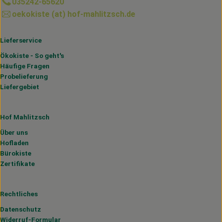
035242-65620
oekokiste (at) hof-mahlitzsch.de
Lieferservice
Ökokiste - So geht's
Häufige Fragen
Probelieferung
Liefergebiet
Hof Mahlitzsch
Über uns
Hofladen
Bürokiste
Zertifikate
Rechtliches
Datenschutz
Widerruf-Formular