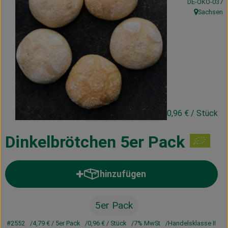
, Kontrollstelle
DE-ÖKO-037
Kühltheke
Sachsen
, Herkunft:
Vorratskammer
Getränke
Haus, Garten & Co.
4,79 €
/ 5er Pack
0,96 €
/ Stück
Über uns
Lieferservice
Dinkelbrötchen 5er Pack
Neues vom Hof
hinzufügen
Produkt zum Warenkorb hinzufü
Blog
5er Pack
#2552
4,79 €
/ 5er Pack
0,96 €
/ Stück
7% MwSt
Handelsklasse II