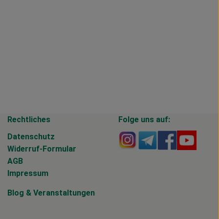
Rechtliches
Folge uns auf:
Externer Link zu https
Externer Link zu 
Externer Li
Extern
Datenschutz
Widerruf-Formular
AGB
Impressum
Blog
&
Veranstaltungen