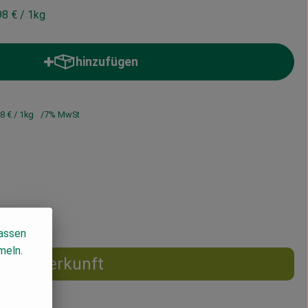
98 €
/ 1kg
hinzufügen
Produkt zum Warenkorb hinzufügen
98 €
/ 1kg
7% MwSt
lassen
meln.
Herkunft