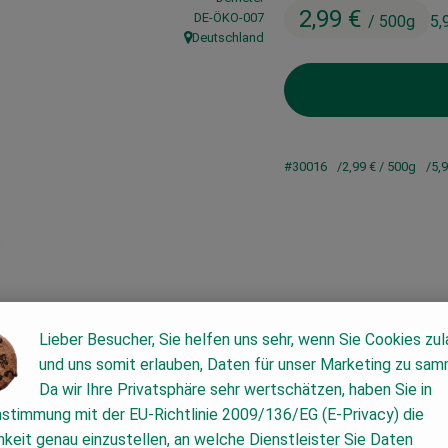
2,99 €
, Kontrollstelle:
DE-ÖKO-007
/ 500g
5,
Deutschland
, Herkunft:
#30016
2,99 €
/ 500g
5,
Lieber Besucher, Sie helfen uns sehr, wenn Sie Cookies zu
und uns somit erlauben, Daten für unser Marketing zu sam
Da wir Ihre Privatsphäre sehr wertschätzen, haben Sie in
nstimmung mit der EU-Richtlinie 2009/136/EG (E-Privacy) die
keit genau einzustellen, an welche Dienstleister Sie Daten