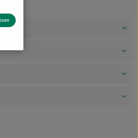
assen