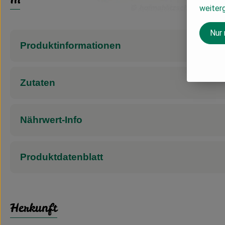
weiter
Nur
Produktinformationen
Zutaten
Nährwert-Info
Produktdatenblatt
Herkunft