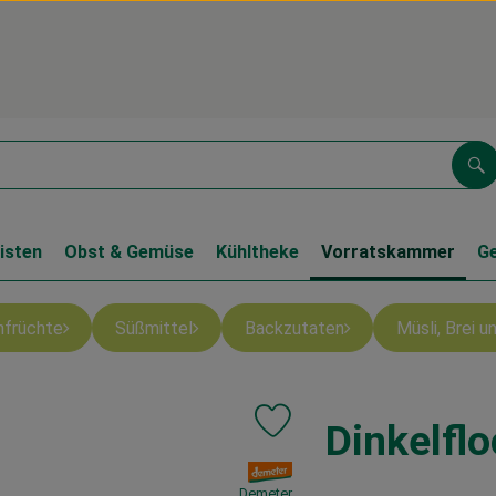
Su
isten
Obst & Gemüse
Kühltheke
Vorratskammer
G
nfrüchte
Süßmittel
Backzutaten
Müsli, Brei 
Dinkelflo
Produkt zu Favouriten hinzufüge
, Verband:
Demeter