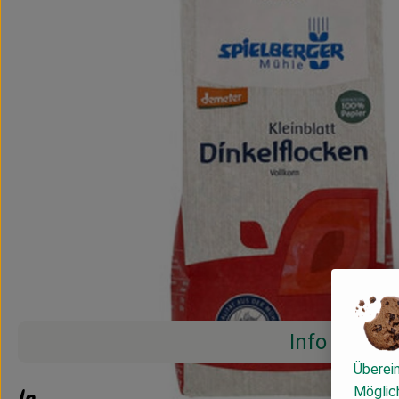
Info
Überei
Möglich
Info