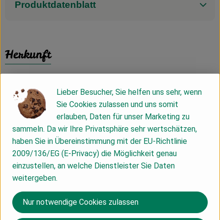
Produktdatenblatt
Herkunft
Hersteller: De Rit
Lieber Besucher, Sie helfen uns sehr, wenn
Sie Cookies zulassen und uns somit
Niederlande
erlauben, Daten für unser Marketing zu
sammeln. Da wir Ihre Privatsphäre sehr wertschätzen,
haben Sie in Übereinstimmung mit der EU-Richtlinie
Allos Hof-Manufaktur GmbH
2009/136/EG (E-Privacy) die Möglichkeit genau
einzustellen, an welche Dienstleister Sie Daten
D 28217 Bremen
weitergeben.
Nur notwendige Cookies zulassen
De Rit: vielfältiger Genuss in Bio-