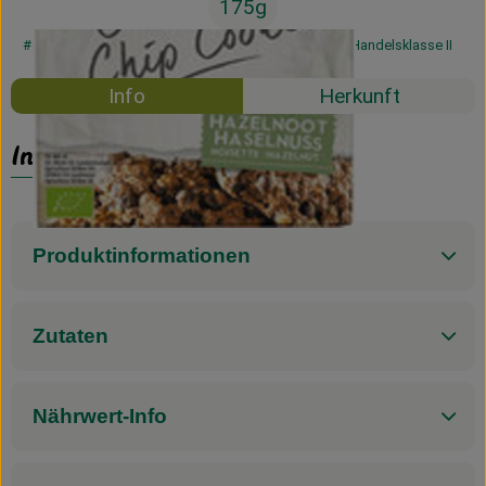
175g
#33034
4,89 €
/ 175g
27,94 €
/ 1kg
7% MwSt
Handelsklasse II
Info
Herkunft
Info
Produktinformationen
Zutaten
Nährwert-Info