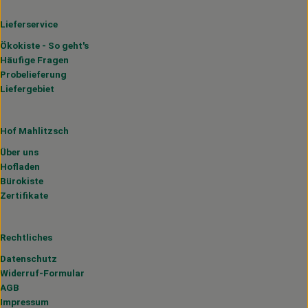
Lieferservice
Ökokiste - So geht's
Häufige Fragen
Probelieferung
Liefergebiet
Hof Mahlitzsch
Über uns
Hofladen
Bürokiste
Zertifikate
Rechtliches
Datenschutz
Widerruf-Formular
AGB
Impressum