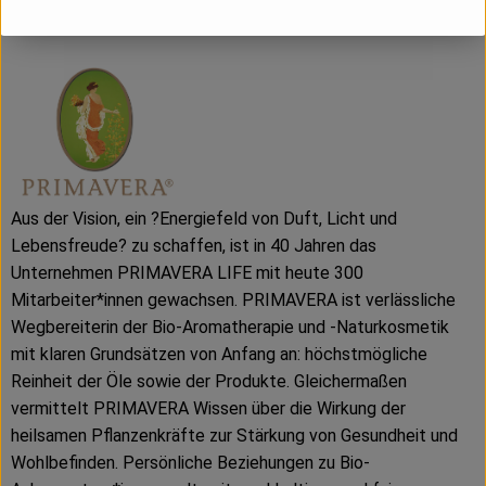
PRIMAVERA
Aus der Vision, ein ?Energiefeld von Duft, Licht und
Lebensfreude? zu schaffen, ist in 40 Jahren das
Unternehmen PRIMAVERA LIFE mit heute 300
Mitarbeiter*innen gewachsen. PRIMAVERA ist verlässliche
Wegbereiterin der Bio-Aromatherapie und -Naturkosmetik
mit klaren Grundsätzen von Anfang an: höchstmögliche
Reinheit der Öle sowie der Produkte. Gleichermaßen
vermittelt PRIMAVERA Wissen über die Wirkung der
heilsamen Pflanzenkräfte zur Stärkung von Gesundheit und
Wohlbefinden. Persönliche Beziehungen zu Bio-