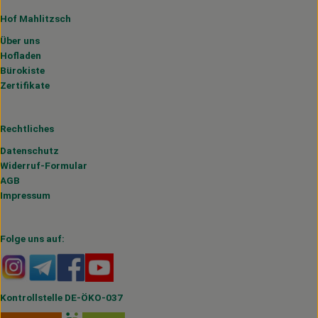
Hof Mahlitzsch
Über uns
Hofladen
Bürokiste
Zertifikate
Rechtliches
Datenschutz
Widerruf-Formular
AGB
Impressum
Folge uns auf:
Externer Link zu https://www.instagram.com/hofmahlitzs
Externer Link zu https://t.me/s/hofmahlitzsch
Externer Link zu https://www.facebook.com/H
Externer Link zu https://www.youtube.
Kontrollstelle DE-ÖKO-037