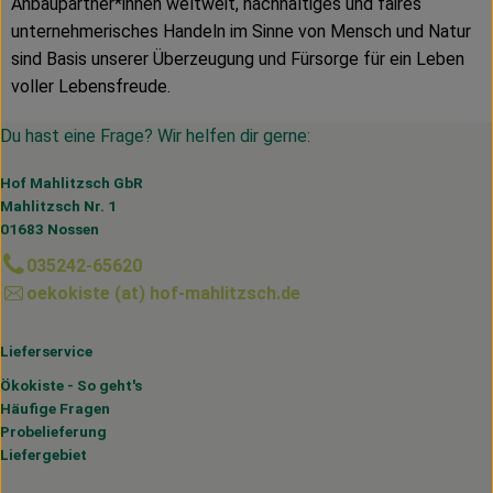
Anbaupartner*innen weltweit, nachhaltiges und faires
unternehmerisches Handeln im Sinne von Mensch und Natur
sind Basis unserer Überzeugung und Fürsorge für ein Leben
voller Lebensfreude.
Du hast eine Frage? Wir helfen dir gerne:
Hof Mahlitzsch GbR
Mahlitzsch Nr. 1
01683 Nossen
035242-65620
oekokiste (at) hof-mahlitzsch.de
Lieferservice
Ökokiste - So geht's
Häufige Fragen
Probelieferung
Liefergebiet