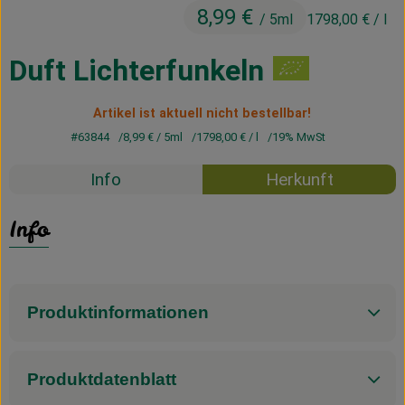
8,99 €
Kühltheke
/ 5ml
1798,00 €
/ l
Vorratskammer
Duft Lichterfunkeln
Getränke
Artikel ist aktuell nicht bestellbar!
Haus, Garten & Co.
#63844
8,99 €
/ 5ml
1798,00 €
/ l
19% MwSt
Info
Herkunft
Über uns
Info
Lieferservice
Neues vom Hof
Produktinformationen
Blog
Produktdatenblatt