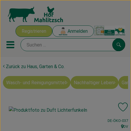
Warenk
Registrieren
Anmelden
Link
Mobiles Menu öffnen oder sch
Suche
Zurück zu Haus, Garten & Co.
Ökokisten
Wasch- und Reinigungsmittel
Nachhaltiger Leben
Gart
Mahlitzscher Produkte
Angebote & Inspiration
Pr
Ökokisten
, Kontrollstelle
DE-ÖKO-037
Obst & Gemüse
DV
, Herk