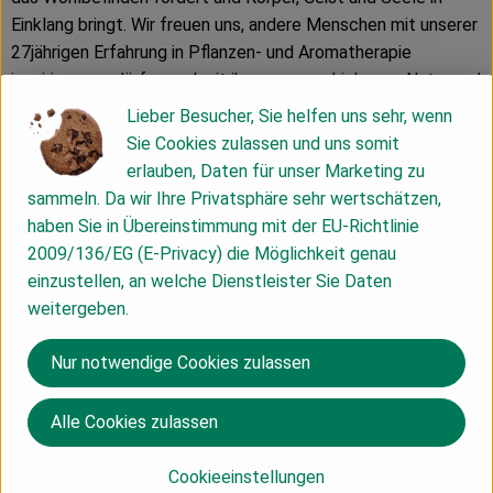
Einklang bringt. Wir freuen uns, andere Menschen mit unserer
27jährigen Erfahrung in Pflanzen- und Aromatherapie
inspirieren zu dürfen und mit ihnen unsere Liebe zur Natur und
unseren Respekt für Mensch und Umwelt zu teilen. Wir
Lieber Besucher, Sie helfen uns sehr, wenn
haben uns zu höchster Qualität verpflichtet. Dies bedeutet
Sie Cookies zulassen und uns somit
für uns: erstklassige Produkte aus naturreinen, biologischen
erlauben, Daten für unser Marketing zu
Zutaten, liebevolle Fürsorge und Verantwortung für Mensch
sammeln. Da wir Ihre Privatsphäre sehr wertschätzen,
und Natur sowie faire Beziehungen - zu unseren
haben Sie in Übereinstimmung mit der EU-Richtlinie
Produzenten, Lieferanten, Kunden, Mitarbeitern, den
2009/136/EG (E-Privacy) die Möglichkeit genau
Menschen, die unsere Vision teilen. Produkte von
einzustellen, an welche Dienstleister Sie Daten
PRIMAVERA
schöpfen ihre Wirkkräfte aus dem
weitergeben.
unermesslichen Reichtum der natürlichen Pflanzenwelt und
schenken Ihnen innere und äußere Balance.
Nur notwendige Cookies zulassen
Kontrollnummer ,DE-ÖKO-007 (Prüfgesellschaft
Alle Cookies zulassen
ökologischer Landbau mbH)
www.primaveralife.com
Cookieeinstellungen
(Daten von Ecoinform)