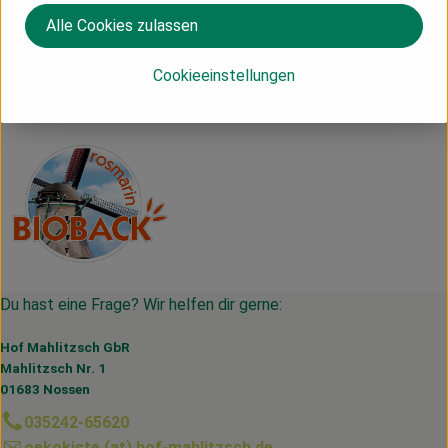
Herkunft
Alle Cookies zulassen
Cookieeinstellungen
DV
rosmarin BIOBACK
Du hast eine Frage? Wir helfen dir gerne:
Hof Mahlitzsch GbR
Mahlitzsch Nr. 1
01683 Nossen
035242-65620
oekokiste (at) hof-mahlitzsch.de