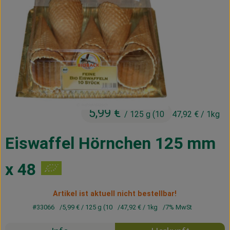
Kühltheke
Vorratskammer
Getränke
Haus, Garten & Co.
5,99 €
/ 125 g (10
47,92 €
/ 1kg
Über uns
Lieferservice
Eiswaffel Hörnchen 125 mm
Neues vom Hof
x 48
Blog
Artikel ist aktuell nicht bestellbar!
#33066
5,99 €
/ 125 g (10
47,92 €
/ 1kg
7% MwSt