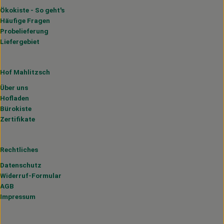
Ökokiste - So geht's
Häufige Fragen
Probelieferung
Liefergebiet
Hof Mahlitzsch
Über uns
Hofladen
Bürokiste
Zertifikate
Rechtliches
Datenschutz
Widerruf-Formular
AGB
Impressum