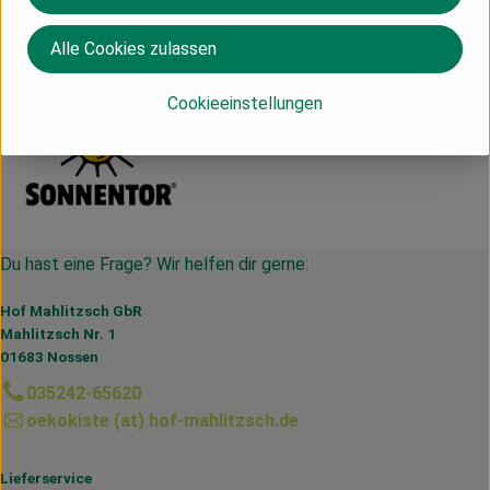
Österreich
Alle Cookies zulassen
Sonnentor
Cookieeinstellungen
Du hast eine Frage? Wir helfen dir gerne:
Hof Mahlitzsch GbR
Mahlitzsch Nr. 1
01683 Nossen
035242-65620
oekokiste (at) hof-mahlitzsch.de
Lieferservice