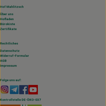
Hof Mahlitzsch
Über uns
Hofladen
Bürokiste
Zertifikate
Rechtliches
Datenschutz
Widerruf-Formular
AGB
Impressum
Folge uns auf:
Externer Link zu https://www.instagram.com/hofmahlitzs
Externer Link zu https://t.me/s/hofmahlitzsch
Externer Link zu https://www.facebook.com/H
Externer Link zu https://www.youtube.
Kontrollstelle DE-ÖKO-037