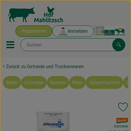
Warenk
Registrieren
Anmelden
Link
Mobiles Menu öffnen oder sch
Suche
Zurück zu Getreide und Trockenwaren
Ökokisten
Mehl
Getreide
Nudeln
Reis
Hülsenfrüchte
Sü
Mahlitzscher Produkte
Angebote & Inspiration
Pr
Ökokisten
, Verband:
Obst & Gemüse
Demeter