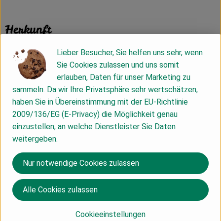
Herkunft
Lieber Besucher, Sie helfen uns sehr, wenn
Hersteller: Davert
Sie Cookies zulassen und uns somit
erlauben, Daten für unser Marketing zu
DV
sammeln. Da wir Ihre Privatsphäre sehr wertschätzen,
haben Sie in Übereinstimmung mit der EU-Richtlinie
2009/136/EG (E-Privacy) die Möglichkeit genau
einzustellen, an welche Dienstleister Sie Daten
Midsona Deutschland GmbH
weitergeben.
D 59387 Ascheberg
Nur notwendige Cookies zulassen
Mit
35 Jahren Naturkosterfahrung
stehen wir für den
kontrolliert biologischen Anbau, die kontinuierliche
Alle Cookies zulassen
Weiterentwicklung der Verarbeitungsverfahren, für
Transparenz, sorgfältige Kontrolle jeden Abschnitts und
Cookieeinstellungen