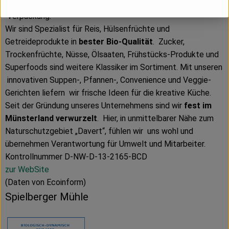
garantiert ökologische Produkte – vom Anbau bis zur
Verpackung.
Wir sind Spezialist für Reis, Hülsenfrüchte und
Getreideprodukte in
bester Bio-Qualität
. Zucker,
Trockenfrüchte, Nüsse, Ölsaaten, Frühstücks-Produkte und
Superfoods sind weitere Klassiker im Sortiment. Mit unseren
innovativen Suppen-, Pfannen-, Convenience und Veggie-
Gerichten liefern wir frische Ideen für die kreative Küche.
Seit der Gründung unseres Unternehmens sind wir
fest im
Münsterland verwurzelt
. Hier, in unmittelbarer Nähe zum
Naturschutzgebiet „Davert“, fühlen wir uns wohl und
übernehmen Verantwortung für Umwelt und Mitarbeiter.
Kontrollnummer D-NW-D-13-2165-BCD
zur WebSite
(Daten von Ecoinform)
Spielberger Mühle