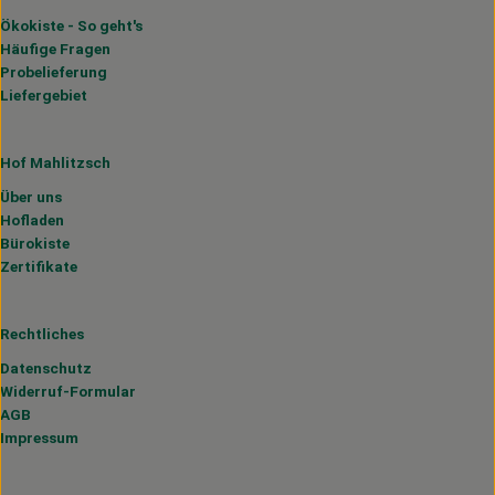
Ökokiste - So geht's
Häufige Fragen
Probelieferung
Liefergebiet
Hof Mahlitzsch
Über uns
Hofladen
Bürokiste
Zertifikate
Rechtliches
Datenschutz
Widerruf-Formular
AGB
Impressum