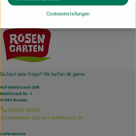
Deutschland
Cookieeinstellungen
Rosengarten
Du hast eine Frage? Wir helfen dir gerne:
Hof Mahlitzsch GbR
Mahlitzsch Nr. 1
01683 Nossen
035242-65620
oekokiste (at) hof-mahlitzsch.de
Lieferservice