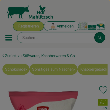
Warenk
Registrieren
Anmelden
Link
Mobiles Menu öffnen oder sch
Suche
Zurück zu Süßwaren, Knabberwaren & Co
Ökokisten
Schokolade
Sonstiges zum Naschen
Knabbergebäck 
Mahlitzscher Produkte
Angebote & Inspiration
Pr
Ökokisten
, Verband:
Obst & Gemüse
100%