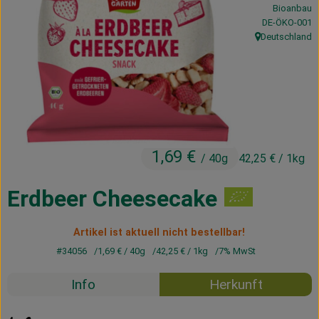
Bioanbau
Kühltheke
, Kontrollstelle
DE-ÖKO-001
Deutschland
Vorratskammer
, Herkunft:
Getränke
Haus, Garten & Co.
1,69 €
/ 40g
42,25 €
/ 1kg
Über uns
Lieferservice
Erdbeer Cheesecake
Neues vom Hof
Artikel ist aktuell nicht bestellbar!
#34056
1,69 €
/ 40g
42,25 €
/ 1kg
7% MwSt
Blog
Info
Herkunft