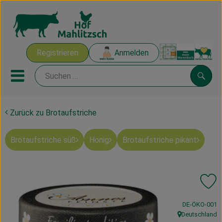
Warenk
Registrieren
Anmelden
Link
Mobiles Menu öffnen oder sch
Suche
Zurück zu Brotaufstriche
Ökokisten
Brotaufstriche süß
Honig
Brotaufstriche pikant
Mahlitzscher Produkte
Angebote & Inspiration
Pr
Ökokisten
, Kontrollstelle
DE-ÖKO-001
Obst & Gemüse
Deutschland
, Herkunft: