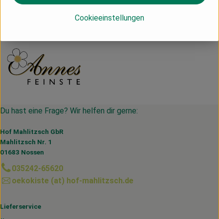
Deutschland
Cookieeinstellungen
Annes Feinste
Du hast eine Frage? Wir helfen dir gerne:
Hof Mahlitzsch GbR
Mahlitzsch Nr. 1
01683 Nossen
035242-65620
oekokiste (at) hof-mahlitzsch.de
Lieferservice