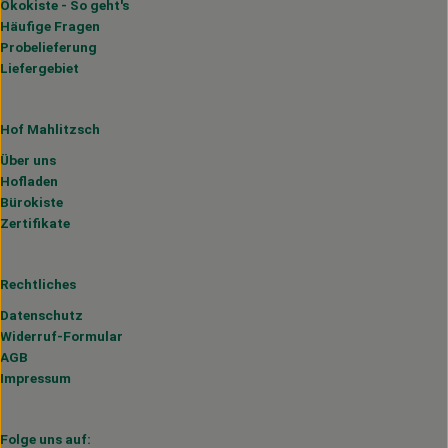
Ökokiste - So geht's
Häufige Fragen
Probelieferung
Liefergebiet
Hof Mahlitzsch
Über uns
Hofladen
Bürokiste
Zertifikate
Rechtliches
Datenschutz
Widerruf-Formular
AGB
Impressum
Folge uns auf: