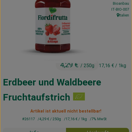
Bioanbau
Kühltheke
, Kontrollstel
IT-BIO-007
Italien
Vorratskammer
, Herkunft
Getränke
Haus, Garten & Co.
4,29 €
/ 250g
17,16 €
/ 1kg
Über uns
Lieferservice
Erdbeer und Waldbeere
Neues vom Hof
Fruchtaufstrich
Blog
Artikel ist aktuell nicht bestellbar!
#26117
4,29 €
/ 250g
17,16 €
/ 1kg
7% MwSt