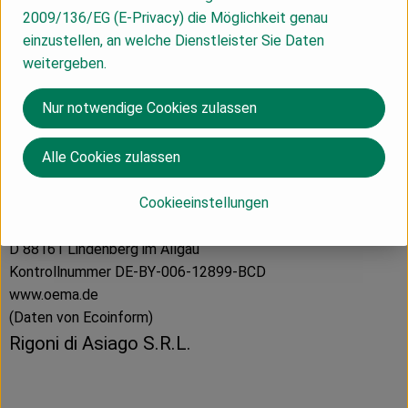
Herkunft
2009/136/EG (E-Privacy) die Möglichkeit genau
einzustellen, an welche Dienstleister Sie Daten
weitergeben.
Hersteller: ÖMA
Nur notwendige Cookies zulassen
Italien
Alle Cookies zulassen
Cookieeinstellungen
ÖMA Beer GmbH
Ökologische Molkereien Allgäu
D 88161 Lindenberg im Allgäu
Kontrollnummer DE-BY-006-12899-BCD
www.oema.de
(Daten von Ecoinform)
Rigoni di Asiago S.R.L.