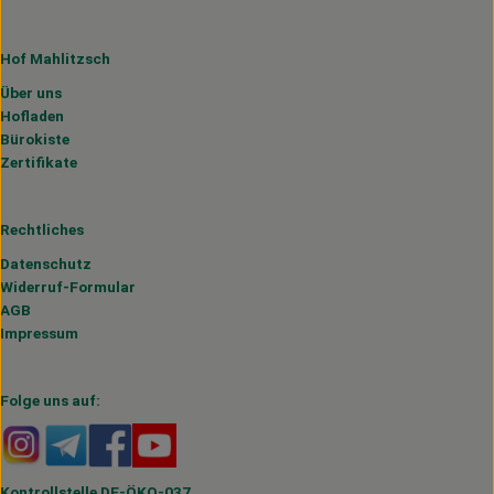
Hof Mahlitzsch
Über uns
Hofladen
Bürokiste
Zertifikate
Rechtliches
Datenschutz
Widerruf-Formular
AGB
Impressum
Folge uns auf:
Externer Link zu https://www.instagram.com/hofmahlitzs
Externer Link zu https://t.me/s/hofmahlitzsch
Externer Link zu https://www.facebook.com/H
Externer Link zu https://www.youtube.
Kontrollstelle DE-ÖKO-037