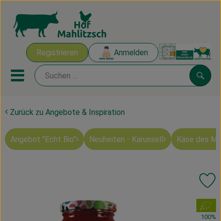
Warenk
Registrieren
Anmelden
Link
Mobiles Menu öffnen oder sch
Suche
Zurück zu Angebote & Inspiration
Ökokisten
Angebot "Echt Bio"
Neuheiten - Karussell
Käse des M
Mahlitzscher Produkte
Angebote & Inspiration
Pr
Ökokisten
, Verband:
Obst & Gemüse
100%