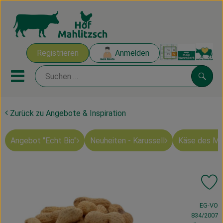
Warenk
Registrieren
Anmelden
Link
Mobiles Menu öffnen oder sch
Suche
Zurück zu Angebote & Inspiration
Ökokisten
Angebot "Echt Bio"
Neuheiten - Karussell
Käse des M
Mahlitzscher Produkte
Angebote & Inspiration
Pr
Ökokisten
, Verband:
EG-VO
Obst & Gemüse
834/2007