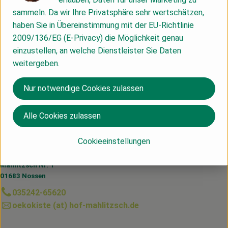
sammeln. Da wir Ihre Privatsphäre sehr wertschätzen,
haben Sie in Übereinstimmung mit der EU-Richtlinie
Produktinformationen
2009/136/EG (E-Privacy) die Möglichkeit genau
einzustellen, an welche Dienstleister Sie Daten
weitergeben.
Herkunft
Nur notwendige Cookies zulassen
Ägypten
Alle Cookies zulassen
Du hast eine Frage? Wir helfen dir gerne:
Cookieeinstellungen
Hof Mahlitzsch GbR
Mahlitzsch Nr. 1
01683 Nossen
035242-65620
oekokiste (at) hof-mahlitzsch.de