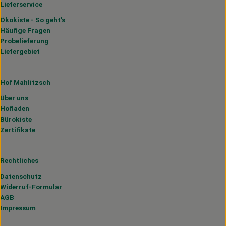
Lieferservice
Ökokiste - So geht's
Häufige Fragen
Probelieferung
Liefergebiet
Hof Mahlitzsch
Über uns
Hofladen
Bürokiste
Zertifikate
Rechtliches
Datenschutz
Widerruf-Formular
AGB
Impressum