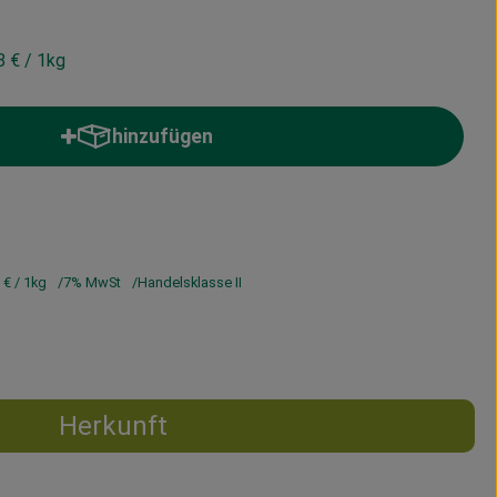
8 €
/ 1kg
hinzufügen
Produkt zum Warenkorb hinzufügen
8 €
/ 1kg
7% MwSt
Handelsklasse II
Herkunft