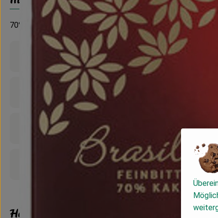
70% Kakao
Produktinformationen
Zutaten
Nährwert-Info
Produktdatenblatt
Überei
Möglich
weiter
Herkunft