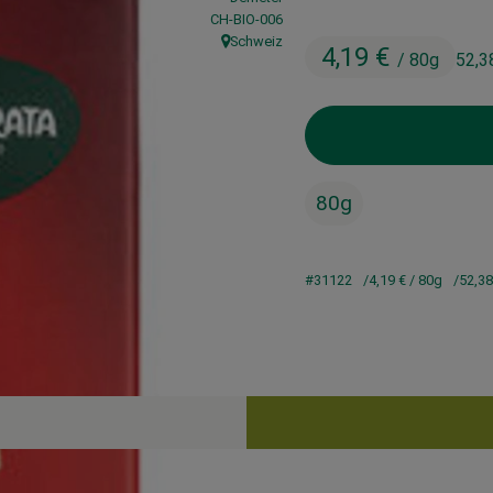
, Kontrollstelle:
CH-BIO-006
Schweiz
4,19 €
, Herkunft:
/ 80g
52,3
80g
#31122
4,19 €
/ 80g
52,3