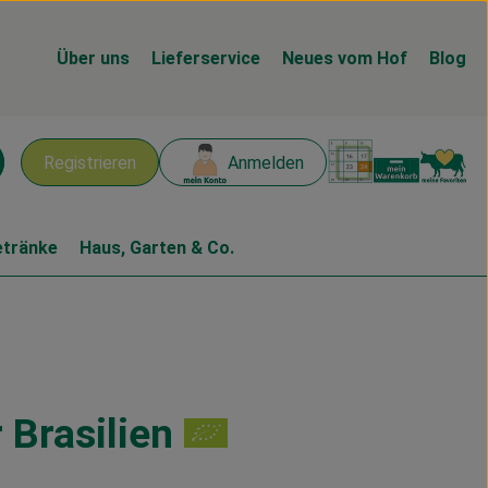
Über uns
Lieferservice
Neues vom Hof
Blog
Warenk
L
Registrieren
Anmelden
chen
etränke
Haus, Garten & Co.
 Brasilien