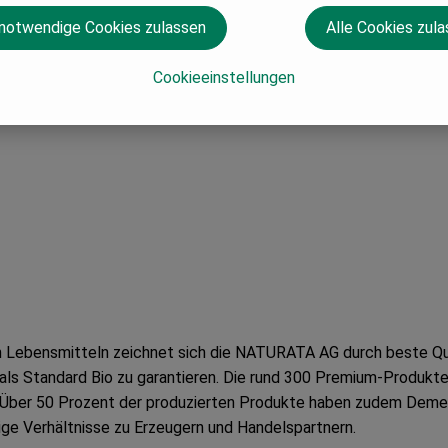
 notwendige Cookies zulassen
Alle Cookies zul
Cookieeinstellungen
n Lebensmitteln zeichnet sich die NATURATA AG durch beste Qual
ls Standard Bio zu garantieren. Die rund 300 Premium-Produkte e
Über 50 Prozent der produzierten Produkte haben zudem Demet
ige Verhältnisse zu Erzeugern und Handelspartnern.