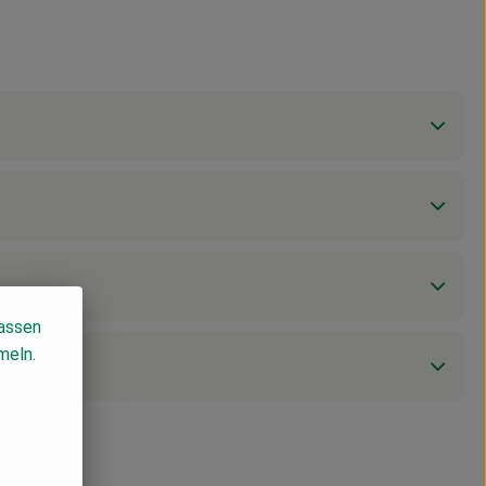
lassen
meln.