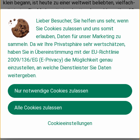
klein begann, ist heute zu einer weltweit beliebten, vielfach-
prämierten Bio-Marke mit einer breiten Auswahl von über 60
Produkten gewachsen, das mit vielfältigen
Lieber Besucher, Sie helfen uns sehr, wenn
Tafelschokoladen, Schokoriegeln, Kuvertüren,
Sie Cookies zulassen und uns somit
Kakaogetränken und Trüffelpralinen keinerlei schokoladigen
erlauben, Daten für unser Marketing zu
Wünsche offenlässt. Schokolade als ganzheitliches
sammeln. Da wir Ihre Privatsphäre sehr wertschätzen,
Kunstwerk ist das zentrale Motto. In diesem Sinne verbindet
haben Sie in Übereinstimmung mit der EU-Richtlinie
VIVANI innovative Rezepturen aus besten Zutaten mit
2009/136/EG (E-Privacy) die Möglichkeit genau
künstlerischen Verpackungsdesigns und den Aspekten von
einzustellen, an welche Dienstleister Sie Daten
Nachhaltigkeit und sozialer Verantwortung. Das Bochumer
weitergeben.
Unternehmen um Gründer und Gesellschafter Andreas Meyer
und Geschäftsführer Gerrit Wiezoreck engagiert sich seit
Nur notwendige Cookies zulassen
Jahren gegen ausbeuterische Kinderarbeit und betreibt
eigene Projekte für besonders fairen und biodynamisch-
Alle Cookies zulassen
angebauten Bio-Kakao in der Dominikanischen Republik,
Heimat der weltbesten Edelkakaosorten.
Cookieeinstellungen
Produktionspartner ist die renommierte Schokoladenfabrik