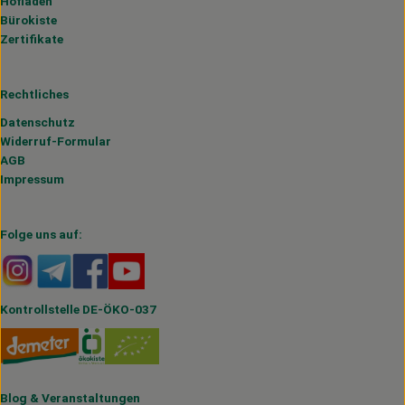
Hofladen
Bürokiste
Zertifikate
Rechtliches
Datenschutz
Widerruf-Formular
AGB
Impressum
Folge uns auf:
Externer Link zu https://www.instagram.com/hofmahlitzs
Externer Link zu https://t.me/s/hofmahlitzsch
Externer Link zu https://www.facebook.com/H
Externer Link zu https://www.youtube.
Kontrollstelle DE-ÖKO-037
Blog
&
Veranstaltungen