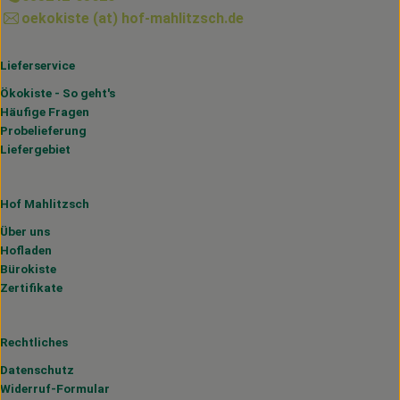
oekokiste (at) hof-mahlitzsch.de
Lieferservice
Ökokiste - So geht's
Häufige Fragen
Probelieferung
Liefergebiet
Hof Mahlitzsch
Über uns
Hofladen
Bürokiste
Zertifikate
Rechtliches
Datenschutz
Widerruf-Formular