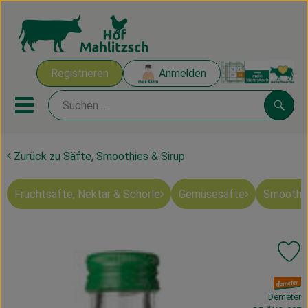
Warenk
Registrieren
Anmelden
Link
Mobiles Menu öffnen oder sch
Suche
Zurück zu Säfte, Smoothies & Sirup
Ökokisten
Fruchtsäfte, Nektar & Schorle
Gemüsesäfte
Smoothie
Mahlitzscher Produkte
Angebote & Inspiration
Pr
Ökokisten
, Verband:
Obst & Gemüse
Demeter