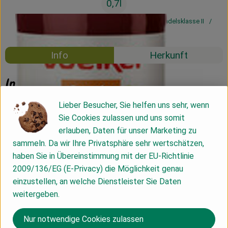
0,7l
#47505
3,69 €
/ 0,7l
5,27 €
/ l
19% MwSt
Handelsklasse II
Mehrweg
Info
Herkunft
Info
Lieber Besucher, Sie helfen uns sehr, wenn
Sie Cookies zulassen und uns somit
Produktinformationen
erlauben, Daten für unser Marketing zu
sammeln. Da wir Ihre Privatsphäre sehr wertschätzen,
haben Sie in Übereinstimmung mit der EU-Richtlinie
Zutaten
2009/136/EG (E-Privacy) die Möglichkeit genau
einzustellen, an welche Dienstleister Sie Daten
weitergeben.
Nährwert-Info
Nur notwendige Cookies zulassen