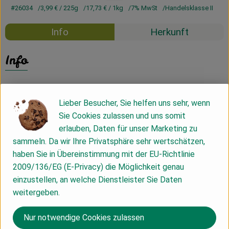
#26034
3,99 €
/ 225g
17,73 €
/ 1kg
7% MwSt
Handelsklasse II
Info
Herkunft
Info
Lieber Besucher, Sie helfen uns sehr, wenn
Produktinformationen
Sie Cookies zulassen und uns somit
erlauben, Daten für unser Marketing zu
sammeln. Da wir Ihre Privatsphäre sehr wertschätzen,
Zutaten
haben Sie in Übereinstimmung mit der EU-Richtlinie
2009/136/EG (E-Privacy) die Möglichkeit genau
einzustellen, an welche Dienstleister Sie Daten
Nährwert-Info
weitergeben.
Nur notwendige Cookies zulassen
Produktdatenblatt