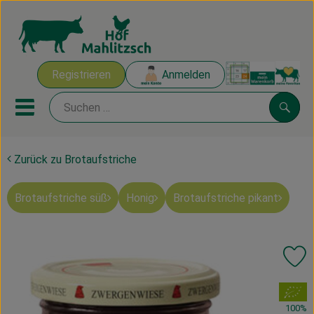
Warenk
Registrieren
Anmelden
Link
Mobiles Menu öffnen oder sch
Suche
Zurück zu Brotaufstriche
Ökokisten
Brotaufstriche süß
Honig
Brotaufstriche pikant
Mahlitzscher Produkte
Angebote & Inspiration
Pr
Ökokisten
, Verband:
Obst & Gemüse
100%