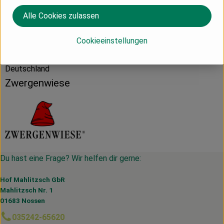
Alle Cookies zulassen
Herkunft
Cookieeinstellungen
Deutschland
Zwergenwiese
Du hast eine Frage? Wir helfen dir gerne:
Hof Mahlitzsch GbR
Mahlitzsch Nr. 1
01683 Nossen
035242-65620