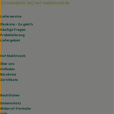
oekokiste (at) hof-mahlitzsch.de
Lieferservice
Ökokiste - So geht's
Häufige Fragen
Probelieferung
Liefergebiet
Hof Mahlitzsch
Über uns
Hofladen
Bürokiste
Zertifikate
Rechtliches
Datenschutz
Widerruf-Formular
AGB