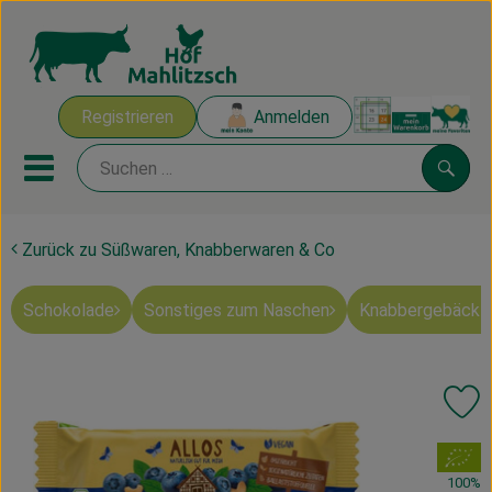
Warenk
Registrieren
Anmelden
Link
Mobiles Menu öffnen oder sch
Suche
Zurück zu Süßwaren, Knabberwaren & Co
Ökokisten
Schokolade
Sonstiges zum Naschen
Knabbergebäck 
Mahlitzscher Produkte
Angebote & Inspiration
Pr
Ökokisten
, Verband:
Obst & Gemüse
100%