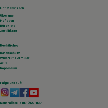
Hof Mahlitzsch
Über uns
Hofladen
Bürokiste
Zertifikate
Rechtliches
Datenschutz
Widerruf-Formular
AGB
Impressum
Folge uns auf:
Externer Link zu https://www.instagram.com/hofmahlitzs
Externer Link zu https://t.me/s/hofmahlitzsch
Externer Link zu https://www.facebook.com/H
Externer Link zu https://www.youtube.
Kontrollstelle DE-ÖKO-037