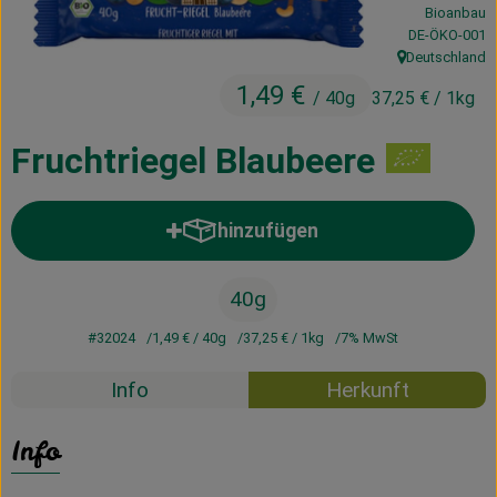
Bioanbau
Kühltheke
, Kontrollstelle
DE-ÖKO-001
Deutschland
Vorratskammer
, Herkunft:
1,49 €
/ 40g
37,25 €
/ 1kg
Getränke
Fruchtriegel Blaubeere
Haus, Garten & Co.
hinzufügen
Produkt zum Warenkorb hinzufü
Über uns
Lieferservice
40g
#32024
1,49 €
/ 40g
37,25 €
/ 1kg
7% MwSt
Neues vom Hof
Info
Herkunft
Blog
Info