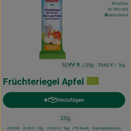
Bioanbau
Kühltheke
, Kontrollstelle
DE-ÖKO-003
Deutschland
Vorratskammer
, Herkunft:
Getränke
Haus, Garten & Co.
0,99 €
/ 25g
39,60 €
/ 1kg
Über uns
Lieferservice
Früchteriegel Apfel
Neues vom Hof
hinzufügen
Produkt zum Warenkorb hinzufü
Blog
25g
#32043
0,99 €
/ 25g
39,60 €
/ 1kg
7% MwSt
Handelsklasse II