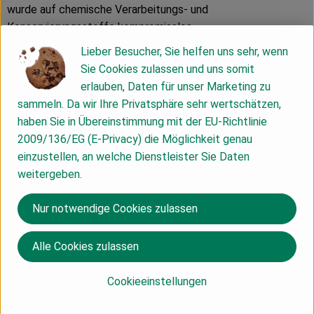
wurde auf chemische Verarbeitungs- und
Konservierungsstoffe kompromisslos
verzichtet. Der Firmensitz ist im deutsch-
Lieber Besucher, Sie helfen uns sehr, wenn
schweizerischen Grenzgebiet. Seit über 35
Sie Cookies zulassen und uns somit
Jahren werden die Holle Babynahrungen
erlauben, Daten für unser Marketing zu
neben der Schweiz auch im Fachhandel in
sammeln. Da wir Ihre Privatsphäre sehr wertschätzen,
Europa (= Reformhaus, Naturkostladen,
haben Sie in Übereinstimmung mit der EU-Richtlinie
Apotheken) verkauft.
2009/136/EG (E-Privacy) die Möglichkeit genau
einzustellen, an welche Dienstleister Sie Daten
weitergeben.
Die Produktion der
Säuglingsmilchnahrungen und Getreidebreie
Nur notwendige Cookies zulassen
erfolgt in Deutschland. Die Glaskost wird in
Deutschland hergestellt. Unsere
Alle Cookies zulassen
Produktionsstätten entsprechen den
neuesten technologischen Anforderungen
Cookieeinstellungen
und sind ISO und/ oder IFS zertifiziert. Das
für die Zubereitung von Flaschen- und