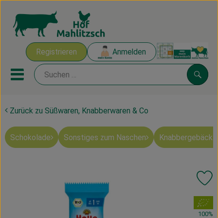
Warenk
Registrieren
Anmelden
Link
Mobiles Menu öffnen oder sch
Suche
Zurück zu Süßwaren, Knabberwaren & Co
Ökokisten
Schokolade
Sonstiges zum Naschen
Knabbergebäck 
Mahlitzscher Produkte
Angebote & Inspiration
Pr
Ökokisten
, Verband:
Obst & Gemüse
100%