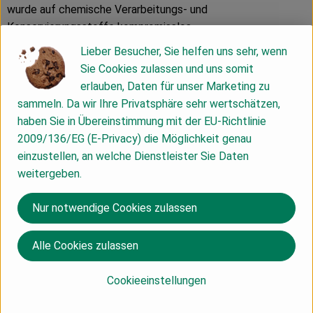
wurde auf chemische Verarbeitungs- und
Konservierungsstoffe kompromisslos
verzichtet. Der Firmensitz ist im deutsch-
Lieber Besucher, Sie helfen uns sehr, wenn
schweizerischen Grenzgebiet. Seit über 35
Sie Cookies zulassen und uns somit
Jahren werden die Holle Babynahrungen
erlauben, Daten für unser Marketing zu
neben der Schweiz auch im Fachhandel in
sammeln. Da wir Ihre Privatsphäre sehr wertschätzen,
Europa (= Reformhaus, Naturkostladen,
haben Sie in Übereinstimmung mit der EU-Richtlinie
Apotheken) verkauft.
2009/136/EG (E-Privacy) die Möglichkeit genau
einzustellen, an welche Dienstleister Sie Daten
weitergeben.
Die Produktion der
Säuglingsmilchnahrungen und Getreidebreie
Nur notwendige Cookies zulassen
erfolgt in Deutschland. Die Glaskost wird in
Deutschland hergestellt. Unsere
Alle Cookies zulassen
Produktionsstätten entsprechen den
neuesten technologischen Anforderungen
Cookieeinstellungen
und sind ISO und/ oder IFS zertifiziert. Das
für die Zubereitung von Flaschen- und