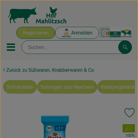
Warenk
Registrieren
Anmelden
Link
Mobiles Menu öffnen oder sch
Suche
Zurück zu Süßwaren, Knabberwaren & Co
Ökokisten
Schokolade
Sonstiges zum Naschen
Knabbergebäck 
Mahlitzscher Produkte
Angebote & Inspiration
Pr
Ökokisten
, Verband:
Obst & Gemüse
100%