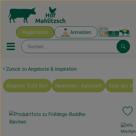
Warenk
Registrieren
Anmelden
Link
Mobiles Menu öffnen oder sch
Suche
Zurück zu Angebote & Inspiration
Ökokisten
Angebot "Echt Bio"
Neuheiten - Karussell
Käse des M
Mahlitzscher Produkte
Angebote & Inspiration
Pr
Ökokisten
, Verband:
Obst & Gemüse