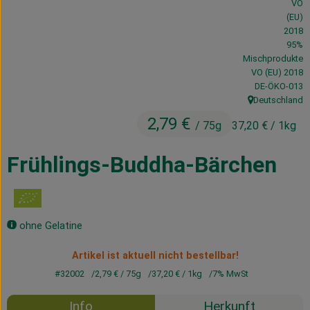
Kühltheke
Vorratskammer
95%
Mischprodukte
Getränke
VO (EU) 2018
, Kontrollstelle
DE-ÖKO-013
Deutschland
Haus, Garten & Co.
, Herkunft:
2,79 €
/ 75g
37,20 €
/ 1kg
Über uns
Frühlings-Buddha-Bärchen
Lieferservice
Neues vom Hof
ohne Gelatine
Blog
Artikel ist aktuell nicht bestellbar!
#32002
2,79 €
/ 75g
37,20 €
/ 1kg
7% MwSt
Info
Herkunft