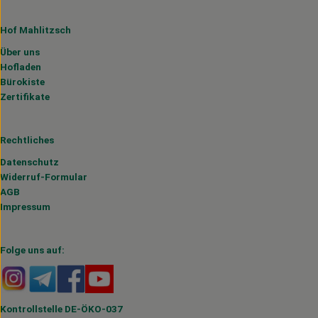
Hof Mahlitzsch
Über uns
Hofladen
Bürokiste
Zertifikate
Rechtliches
Datenschutz
Widerruf-Formular
AGB
Impressum
Folge uns auf:
Externer Link zu https://www.instagram.com/hofmahlitzs
Externer Link zu https://t.me/s/hofmahlitzsch
Externer Link zu https://www.facebook.com/H
Externer Link zu https://www.youtube.
Kontrollstelle DE-ÖKO-037