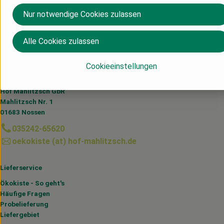
Nur notwendige Cookies zulassen
Herkunft
Alle Cookies zulassen
Deutschland
Cookieeinstellungen
Du hast eine Frage? Wir helfen dir gerne:
Hof Mahlitzsch GbR
Mahlitzsch Nr. 1
01683 Nossen
035242-65620
oekokiste (at) hof-mahlitzsch.de
Lieferservice
Ökokiste - So geht's
Häufige Fragen
Probelieferung
Liefergebiet