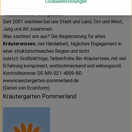
Cookieeinstellungen
dreiköpfigen Aufsichtsrat sowie von über hundert
Genossenschaftsmitgliedern.
Seit 2001 wachsen bei uns Stadt und Land, Ost und West,
Jung und Alt zusammen.
Was zeichnet uns aus? Die Begeisterung für altes
Kräuterwissen
, viel Handarbeit, tägliches Engagement in
einer strukturschwachen Region und nicht
zuletzt: Großblättrige, farbenfrohe
Bio-Kräutertees, mit viel
Erfahrung komponiert, wohlschmeckend und wirkungsvoll.
Kontrollnummer DE-MV-021-4009-BD
www.kraeutergarten-pommerland.de
(Daten von Ecoinform)
Kräutergarten Pommerland