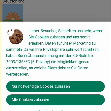
Deutschland
Lieber Besucher, Sie helfen uns sehr, wenn
Kräutergarten Pommerland eG
Sie Cookies zulassen und uns somit
erlauben, Daten für unser Marketing zu
D 17440 Lassan
sammeln. Da wir Ihre Privatsphäre sehr wertschätzen,
Kräutergarten Pommerland ist eine Bio-Teemanufaktur in
haben Sie in Übereinstimmung mit der EU-Richtlinie
Besitz einer kleinen, aktiven Genossenschaft. In einer der
2009/136/EG (E-Privacy) die Möglichkeit genau
sonnigsten Regionen Deutschlands – dem Lassaner Winkel
einzustellen, an welche Dienstleister Sie Daten
im Vorland der Insel Usedom – sind wir und auch einige
weitergeben.
unserer Teekräuter zu Hause.
Die meisten Blüten, Blätter und Wurzeln beziehen wir von
Nur notwendige Cookies zulassen
Partnerbetrieben, die wie wir biologisch wirtschaften.
In unserem Team sind großteils Frauen tätig sowie ein Mann.
Alle Cookies zulassen
Viele von ihnen sind in Pulow und den umliegenden Dörfern
aufgewachsen. Unterstützt werden sie von einem