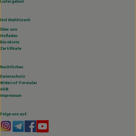
Liefergebiet
Hof Mahlitzsch
Über uns
Hofladen
Bürokiste
Zertifikate
Rechtliches
Datenschutz
Widerruf-Formular
AGB
Impressum
Folge uns auf:
Externer Link zu https://www.instagram.com/hofmahlitzs
Externer Link zu https://t.me/s/hofmahlitzsch
Externer Link zu https://www.facebook.com/H
Externer Link zu https://www.youtube.