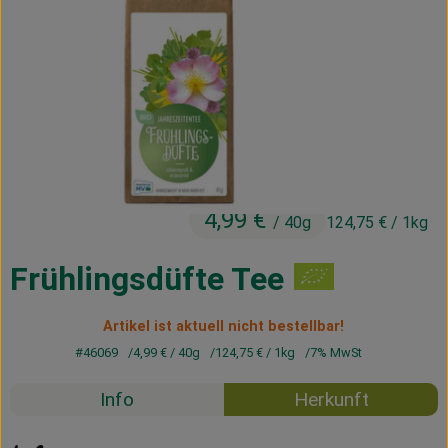
Kühltheke
Vorratskammer
Getränke
Haus, Garten & Co.
4,99 €
/ 40g
124,75 €
/ 1kg
Über uns
Lieferservice
Frühlingsdüfte Tee
Neues vom Hof
Artikel ist aktuell nicht bestellbar!
#46069
4,99 €
/ 40g
124,75 €
/ 1kg
7% MwSt
Blog
Info
Herkunft