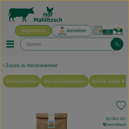
Warenk
Registrieren
Anmelden
Link
Mobiles Menu öffnen oder sch
Suche
Zurück zu Vorratskammer
Ökokisten
Brotaufstriche
Brot und Backwaren
Kaffee, Kakao & 
Mahlitzscher Produkte
Angebote & Inspiration
Pr
Ökokisten
, Kontrollstelle
DE-ÖKO-021
Obst & Gemüse
Deutschland
, Herkunft: