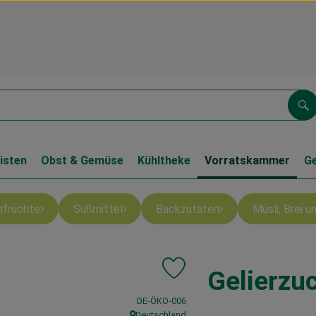
Su
isten
Obst & Gemüse
Kühltheke
Vorratskammer
G
nfrüchte
Süßmittel
Backzutaten
Müsli, Brei 
Gelierzu
Produkt zu Favouriten hinzufüge
, Kontrollstelle:
DE-ÖKO-006
Deutschland