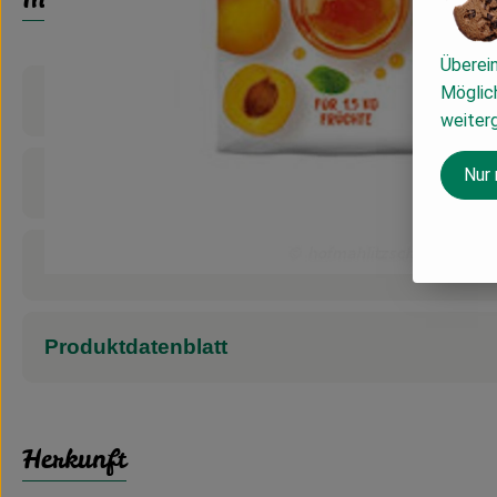
Überei
Möglich
Produktinformationen
weiter
Nur
Zutaten
Nährwert-Info
Produktdatenblatt
Herkunft