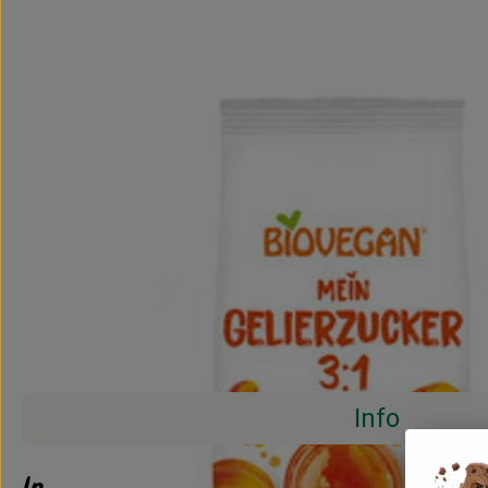
Info
Info