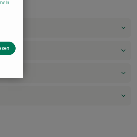
meln.
assen