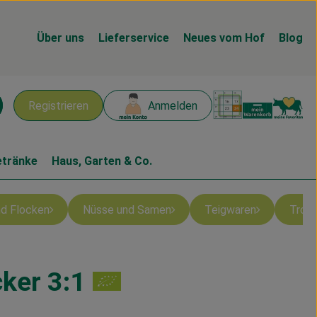
Über uns
Lieferservice
Neues vom Hof
Blog
Warenk
L
Registrieren
Anmelden
chen
etränke
Haus, Garten & Co.
und Flocken
Nüsse und Samen
Teigwaren
Troc
cker 3:1
n